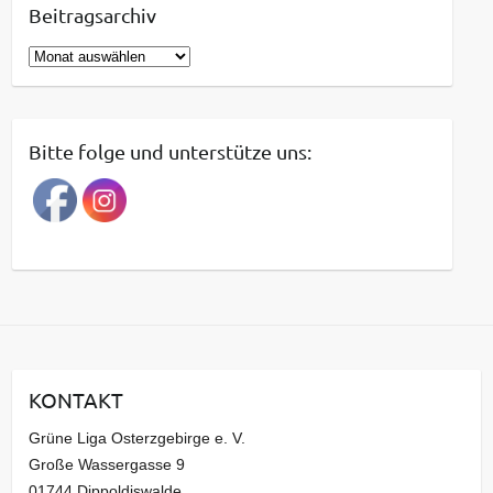
Beitragsarchiv
B
e
i
t
Bitte folge und unterstütze uns:
r
a
g
s
a
r
c
h
i
KONTAKT
v
Grüne Liga Osterzgebirge e. V.
Große Wassergasse 9
01744 Dippoldiswalde