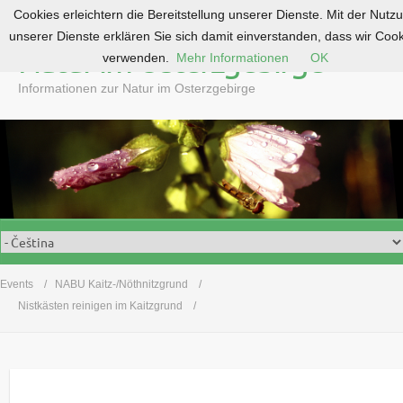
Cookies erleichtern die Bereitstellung unserer Dienste. Mit der Nutz
S
unserer Dienste erklären Sie sich damit einverstanden, dass wir Coo
k
Natur im Osterzgebirge
verwenden.
Mehr Informationen
OK
i
p
Informationen zur Natur im Osterzgebirge
t
o
c
o
n
t
e
n
t
Events
NABU Kaitz-/Nöthnitzgrund
Nistkästen reinigen im Kaitzgrund