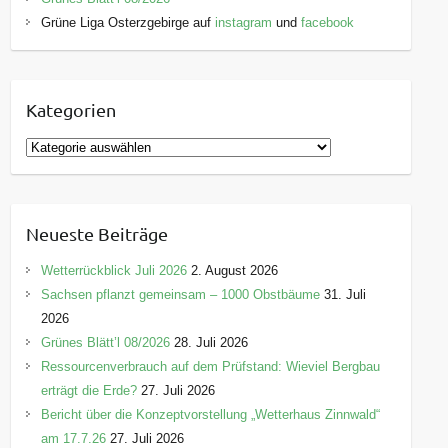
Grüne Liga Osterzgebirge auf
instagram
und
facebook
Kategorien
K
a
t
e
Neueste Beiträge
g
o
Wetterrückblick Juli 2026
2. August 2026
r
Sachsen pflanzt gemeinsam – 1000 Obstbäume
31. Juli
i
2026
e
Grünes Blätt’l 08/2026
28. Juli 2026
n
Ressourcenverbrauch auf dem Prüfstand: Wieviel Bergbau
erträgt die Erde?
27. Juli 2026
Bericht über die Konzeptvorstellung „Wetterhaus Zinnwald“
am 17.7.26
27. Juli 2026