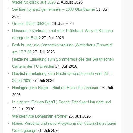
o
Wetterrückblick Juli 2026
2. August 2026
r
Sachsen pflanzt gemeinsam – 1000 Obstbäume
31. Juli
i
2026
e
Grünes Blätt’l 08/2026
28. Juli 2026
n
Ressourcenverbrauch auf dem Prüfstand: Wieviel Bergbau
erträgt die Erde?
27. Juli 2026
Bericht über die Konzeptvorstellung „Wetterhaus Zinnwald“
am 17.7.26
27. Juli 2026
Herzliche Einladung zum Sommerfest des der Botanischen
Gartens der TU Dresden
27. Juli 2026
Herzliche Einladung zum Nachmähwochenende vom 28. –
30.08.2026
27. Juli 2026
Heulager ohne Helge – Nachruf Helge Rochhausen
26. Juli
2026
In eigener (Grünes-Blätt’l-) Sache: Der Spar-Uhu geht um!
25. Juli 2026
Wanderhütte Löwenhain eröffnet
23. Juli 2026
Neues Personal und neue Projekte in der Naturschutzstation
Osterzgebirge
21. Juli 2026