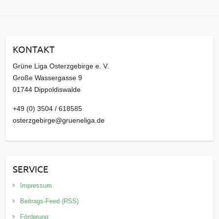
r
c
h
i
KONTAKT
v
Grüne Liga Osterzgebirge e. V.
Große Wassergasse 9
01744 Dippoldiswalde
+49 (0) 3504 / 618585
osterzgebirge@grueneliga.de
SERVICE
Impressum
Beitrags-Feed (RSS)
Förderung