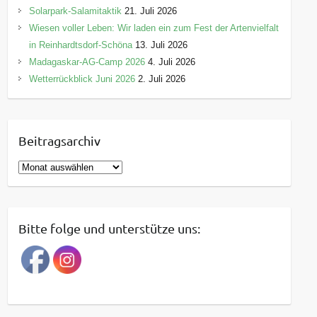
Solarpark-Salamitaktik
21. Juli 2026
Wiesen voller Leben: Wir laden ein zum Fest der Artenvielfalt
in Reinhardtsdorf-Schöna
13. Juli 2026
Madagaskar-AG-Camp 2026
4. Juli 2026
Wetterrückblick Juni 2026
2. Juli 2026
Beitragsarchiv
B
e
i
t
Bitte folge und unterstütze uns:
r
a
g
s
a