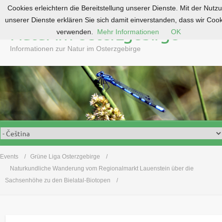
Cookies erleichtern die Bereitstellung unserer Dienste. Mit der Nutz
S
unserer Dienste erklären Sie sich damit einverstanden, dass wir Coo
k
Natur im Osterzgebirge
verwenden.
Mehr Informationen
OK
i
p
Informationen zur Natur im Osterzgebirge
t
o
c
o
n
t
e
n
t
Events
Grüne Liga Osterzgebirge
Naturkundliche Wanderung vom Regionalmarkt Lauenstein über die
Sachsenhöhe zu den Bielatal-Biotopen