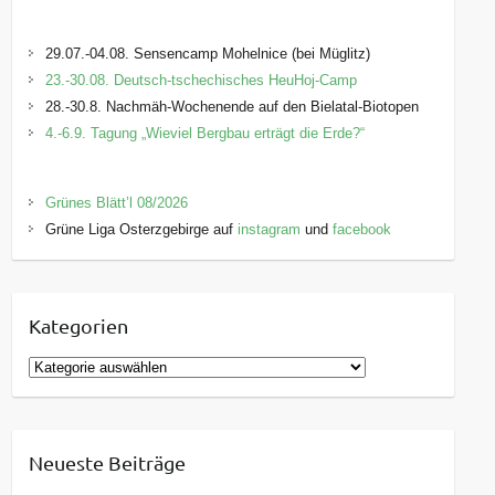
29.07.-04.08. Sensencamp Mohelnice (bei Müglitz)
23.-30.08. Deutsch-tschechisches HeuHoj-Camp
28.-30.8. Nachmäh-Wochenende auf den Bielatal-Biotopen
4.-6.9. Tagung „Wieviel Bergbau erträgt die Erde?“
Grünes Blätt’l 08/2026
Grüne Liga Osterzgebirge auf
instagram
und
facebook
Kategorien
K
a
t
e
Neueste Beiträge
g