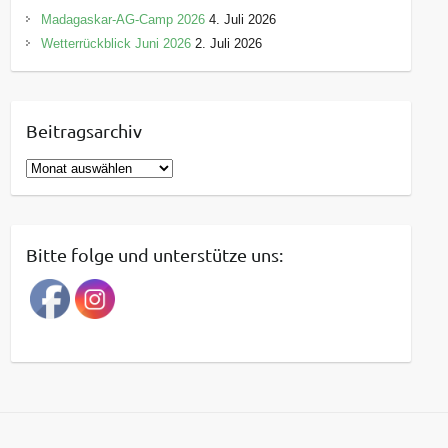
Madagaskar-AG-Camp 2026
4. Juli 2026
Wetterrückblick Juni 2026
2. Juli 2026
Beitragsarchiv
B
e
i
t
Bitte folge und unterstütze uns:
r
a
g
s
a
r
c
h