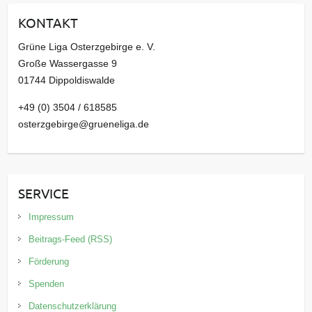
i
KONTAKT
v
Grüne Liga Osterzgebirge e. V.
Große Wassergasse 9
01744 Dippoldiswalde
+49 (0) 3504 / 618585
osterzgebirge@grueneliga.de
SERVICE
Impressum
Beitrags-Feed (RSS)
Förderung
Spenden
Datenschutzerklärung