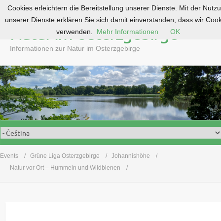
Cookies erleichtern die Bereitstellung unserer Dienste. Mit der Nutz
S
unserer Dienste erklären Sie sich damit einverstanden, dass wir Coo
k
Natur im Osterzgebirge
verwenden.
Mehr Informationen
OK
i
p
Informationen zur Natur im Osterzgebirge
t
o
c
o
n
t
e
n
t
Events
Grüne Liga Osterzgebirge
Johannishöhe
Natur vor Ort – Hummeln und Wildbienen