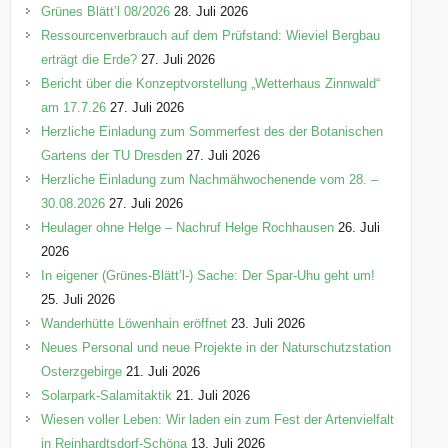
e
Grünes Blätt’l 08/2026
28. Juli 2026
n
Ressourcenverbrauch auf dem Prüfstand: Wieviel Bergbau
erträgt die Erde?
27. Juli 2026
Bericht über die Konzeptvorstellung „Wetterhaus Zinnwald“
am 17.7.26
27. Juli 2026
Herzliche Einladung zum Sommerfest des der Botanischen
Gartens der TU Dresden
27. Juli 2026
Herzliche Einladung zum Nachmähwochenende vom 28. –
30.08.2026
27. Juli 2026
Heulager ohne Helge – Nachruf Helge Rochhausen
26. Juli
2026
In eigener (Grünes-Blätt’l-) Sache: Der Spar-Uhu geht um!
25. Juli 2026
Wanderhütte Löwenhain eröffnet
23. Juli 2026
Neues Personal und neue Projekte in der Naturschutzstation
Osterzgebirge
21. Juli 2026
Solarpark-Salamitaktik
21. Juli 2026
Wiesen voller Leben: Wir laden ein zum Fest der Artenvielfalt
in Reinhardtsdorf-Schöna
13. Juli 2026