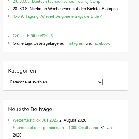
23.-30.08. Deutsch-tschechisches HeuHoj-Camp
28.-30.8. Nachmäh-Wochenende auf den Bielatal-Biotopen
4.-6.9. Tagung „Wieviel Bergbau erträgt die Erde?“
Grünes Blätt’l 08/2026
Grüne Liga Osterzgebirge auf
instagram
und
facebook
Kategorien
K
a
t
e
Neueste Beiträge
g
o
Wetterrückblick Juli 2026
2. August 2026
r
Sachsen pflanzt gemeinsam – 1000 Obstbäume
31. Juli
i
2026