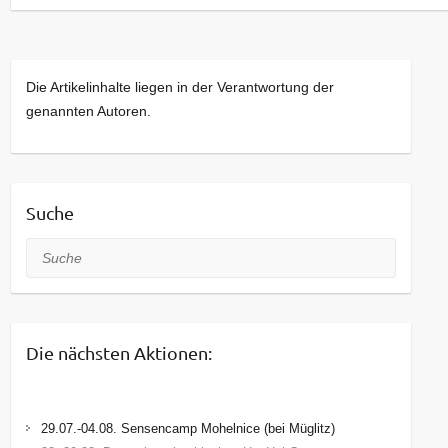
jeweiligen Termin
oder bei Facebook als
“NaturmarktTharandt” (weil FB so neugierig ist,
haben wir das hier nicht verlinkt)
Die Artikelinhalte liegen in der Verantwortung der
Wir von der Johannishöhe organisieren den
genannten Autoren.
Markt. Bei Interesse an einer Teilnahme wenden
Sie sich bitte an uns.
Kontakt:
Suche
Telefon: +49 (0) 35203 37181
Telefax: +49 (0) 35203 37936
Suche
E-Mail:
info[at]johannishoehe.de
Die nächsten Aktionen:
29.07.-04.08. Sensencamp Mohelnice (bei Müglitz)