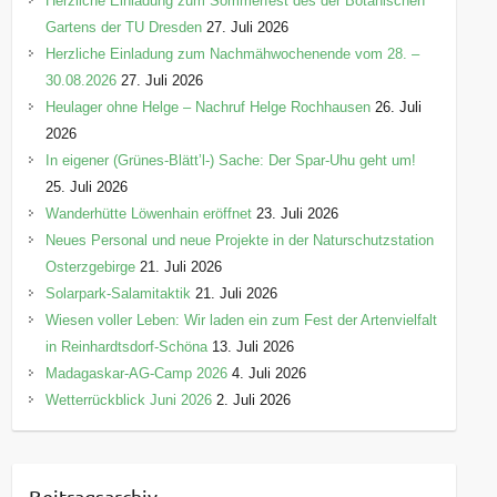
Herzliche Einladung zum Sommerfest des der Botanischen
Gartens der TU Dresden
27. Juli 2026
Herzliche Einladung zum Nachmähwochenende vom 28. –
30.08.2026
27. Juli 2026
Heulager ohne Helge – Nachruf Helge Rochhausen
26. Juli
2026
In eigener (Grünes-Blätt’l-) Sache: Der Spar-Uhu geht um!
25. Juli 2026
Wanderhütte Löwenhain eröffnet
23. Juli 2026
Neues Personal und neue Projekte in der Naturschutzstation
Osterzgebirge
21. Juli 2026
Solarpark-Salamitaktik
21. Juli 2026
Wiesen voller Leben: Wir laden ein zum Fest der Artenvielfalt
in Reinhardtsdorf-Schöna
13. Juli 2026
Madagaskar-AG-Camp 2026
4. Juli 2026
Wetterrückblick Juni 2026
2. Juli 2026
Beitragsarchiv