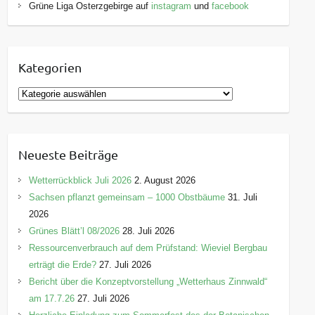
Grüne Liga Osterzgebirge auf
instagram
und
facebook
Kategorien
K
a
t
e
Neueste Beiträge
g
o
Wetterrückblick Juli 2026
2. August 2026
r
Sachsen pflanzt gemeinsam – 1000 Obstbäume
31. Juli
i
2026
e
Grünes Blätt’l 08/2026
28. Juli 2026
n
Ressourcenverbrauch auf dem Prüfstand: Wieviel Bergbau
erträgt die Erde?
27. Juli 2026
Bericht über die Konzeptvorstellung „Wetterhaus Zinnwald“
am 17.7.26
27. Juli 2026