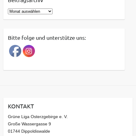
B
e
i
t
Bitte folge und unterstütze uns:
r
a
g
s
a
r
c
h
i
KONTAKT
v
Grüne Liga Osterzgebirge e. V.
Große Wassergasse 9
01744 Dippoldiswalde