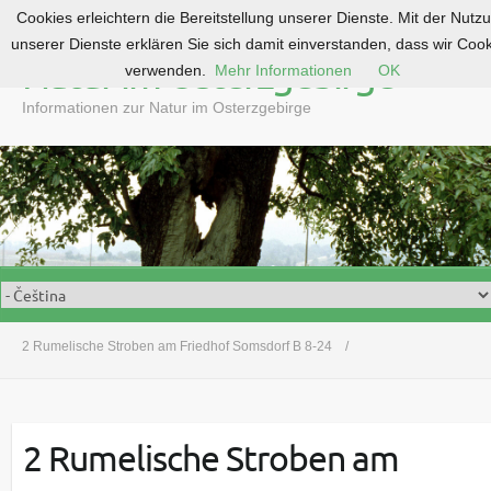
Cookies erleichtern die Bereitstellung unserer Dienste. Mit der Nutz
S
unserer Dienste erklären Sie sich damit einverstanden, dass wir Coo
k
Natur im Osterzgebirge
verwenden.
Mehr Informationen
OK
i
p
Informationen zur Natur im Osterzgebirge
t
o
c
o
n
t
e
n
t
2 Rumelische Stroben am Friedhof Somsdorf B 8-24
2 Rumelische Stroben am