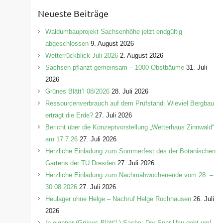
e
Neueste Beiträge
g
o
Waldumbauprojekt Sachsenhöhe jetzt endgültig
r
abgeschlossen
9. August 2026
i
Wetterrückblick Juli 2026
2. August 2026
e
Sachsen pflanzt gemeinsam – 1000 Obstbäume
31. Juli
n
2026
Grünes Blätt’l 08/2026
28. Juli 2026
Ressourcenverbrauch auf dem Prüfstand: Wieviel Bergbau
erträgt die Erde?
27. Juli 2026
Bericht über die Konzeptvorstellung „Wetterhaus Zinnwald“
am 17.7.26
27. Juli 2026
Herzliche Einladung zum Sommerfest des der Botanischen
Gartens der TU Dresden
27. Juli 2026
Herzliche Einladung zum Nachmähwochenende vom 28. –
30.08.2026
27. Juli 2026
Heulager ohne Helge – Nachruf Helge Rochhausen
26. Juli
2026
In eigener (Grünes-Blätt’l-) Sache: Der Spar-Uhu geht um!