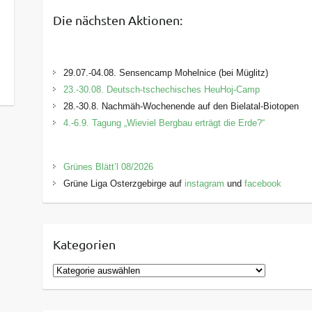
Die nächsten Aktionen:
29.07.-04.08. Sensencamp Mohelnice (bei Müglitz)
23.-30.08. Deutsch-tschechisches HeuHoj-Camp
28.-30.8. Nachmäh-Wochenende auf den Bielatal-Biotopen
4.-6.9. Tagung „Wieviel Bergbau erträgt die Erde?“
Grünes Blätt’l 08/2026
Grüne Liga Osterzgebirge auf
instagram
und
facebook
Kategorien
K
a
t