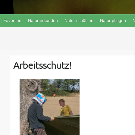
Favoriten
Natur erkunden
Natur schützen
Natur pflegen
N
Arbeitsschutz!