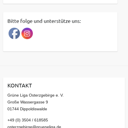
e
i
t
Bitte folge und unterstütze uns:
r
a
g
s
a
r
c
h
i
KONTAKT
v
Grüne Liga Osterzgebirge e. V.
Große Wassergasse 9
01744 Dippoldiswalde
+49 (0) 3504 / 618585
osterzgebirge@grueneliga.de