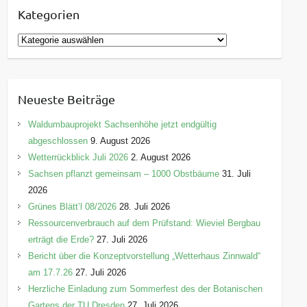
Kategorien
K
a
t
e
Neueste Beiträge
g
o
Waldumbauprojekt Sachsenhöhe jetzt endgültig
r
abgeschlossen
9. August 2026
i
Wetterrückblick Juli 2026
2. August 2026
e
Sachsen pflanzt gemeinsam – 1000 Obstbäume
31. Juli
n
2026
Grünes Blätt’l 08/2026
28. Juli 2026
Ressourcenverbrauch auf dem Prüfstand: Wieviel Bergbau
erträgt die Erde?
27. Juli 2026
Bericht über die Konzeptvorstellung „Wetterhaus Zinnwald“
am 17.7.26
27. Juli 2026
Herzliche Einladung zum Sommerfest des der Botanischen
Gartens der TU Dresden
27. Juli 2026