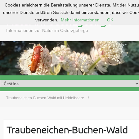
Cookies erleichtern die Bereitstellung unserer Dienste. Mit der Nutz
S
unserer Dienste erklären Sie sich damit einverstanden, dass wir Coo
k
Natur im Osterzgebirge
verwenden.
Mehr Informationen
OK
i
p
Informationen zur Natur im Osterzgebirge
t
o
c
o
n
t
e
n
t
Traubeneichen-Buchen-Wald mit Heidelbeere
Traubeneichen-Buchen-Wald