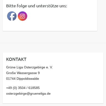
t
Bitte folge und unterstütze uns:
r
a
g
s
a
r
c
h
i
KONTAKT
v
Grüne Liga Osterzgebirge e. V.
Große Wassergasse 9
01744 Dippoldiswalde
+49 (0) 3504 / 618585
osterzgebirge@grueneliga.de