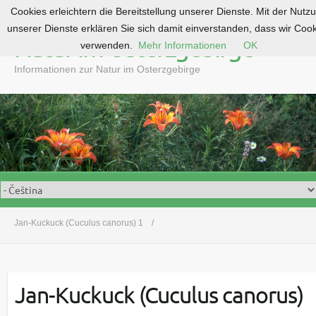
Cookies erleichtern die Bereitstellung unserer Dienste. Mit der Nutz
S
unserer Dienste erklären Sie sich damit einverstanden, dass wir Coo
k
Natur im Osterzgebirge
verwenden.
Mehr Informationen
OK
i
p
Informationen zur Natur im Osterzgebirge
t
o
c
o
n
t
e
n
t
Jan-Kuckuck (Cuculus canorus) 1
Jan-Kuckuck (Cuculus canorus)