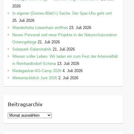
2026
In eigener (Grünes-Blätt’l-) Sache: Der Spar-Uhu geht um!
25. Juli 2026
Wanderhütte Löwenhain eröffnet
23. Juli 2026
Neues Personal und neue Projekte in der Naturschutzstation
Osterzgebirge
21. Juli 2026
Solarpark-Salamitaktik
21. Juli 2026
Wiesen voller Leben: Wir laden ein zum Fest der Artenvielfalt
in Reinhardtsdorf-Schöna
13. Juli 2026
Madagaskar-AG-Camp 2026
4. Juli 2026
Wetterrückblick Juni 2026
2. Juli 2026
Beitragsarchiv
B
e
i