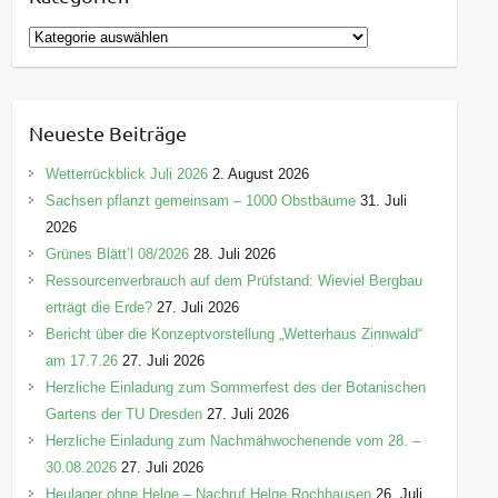
K
a
t
e
Neueste Beiträge
g
o
Wetterrückblick Juli 2026
2. August 2026
r
Sachsen pflanzt gemeinsam – 1000 Obstbäume
31. Juli
i
2026
e
Grünes Blätt’l 08/2026
28. Juli 2026
n
Ressourcenverbrauch auf dem Prüfstand: Wieviel Bergbau
erträgt die Erde?
27. Juli 2026
Bericht über die Konzeptvorstellung „Wetterhaus Zinnwald“
am 17.7.26
27. Juli 2026
Herzliche Einladung zum Sommerfest des der Botanischen
Gartens der TU Dresden
27. Juli 2026
Herzliche Einladung zum Nachmähwochenende vom 28. –
30.08.2026
27. Juli 2026
Heulager ohne Helge – Nachruf Helge Rochhausen
26. Juli