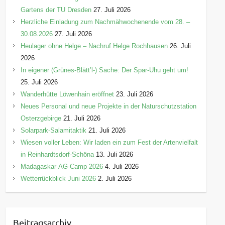
Gartens der TU Dresden
27. Juli 2026
Herzliche Einladung zum Nachmähwochenende vom 28. –
30.08.2026
27. Juli 2026
Heulager ohne Helge – Nachruf Helge Rochhausen
26. Juli
2026
In eigener (Grünes-Blätt’l-) Sache: Der Spar-Uhu geht um!
25. Juli 2026
Wanderhütte Löwenhain eröffnet
23. Juli 2026
Neues Personal und neue Projekte in der Naturschutzstation
Osterzgebirge
21. Juli 2026
Solarpark-Salamitaktik
21. Juli 2026
Wiesen voller Leben: Wir laden ein zum Fest der Artenvielfalt
in Reinhardtsdorf-Schöna
13. Juli 2026
Madagaskar-AG-Camp 2026
4. Juli 2026
Wetterrückblick Juni 2026
2. Juli 2026
Beitragsarchiv