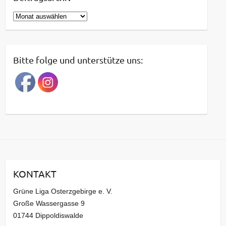
B
e
i
t
Bitte folge und unterstütze uns:
r
a
g
s
a
r
c
h
i
KONTAKT
v
Grüne Liga Osterzgebirge e. V.
Große Wassergasse 9
01744 Dippoldiswalde