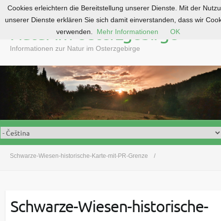
Cookies erleichtern die Bereitstellung unserer Dienste. Mit der Nutz
S
unserer Dienste erklären Sie sich damit einverstanden, dass wir Coo
k
Natur im Osterzgebirge
verwenden.
Mehr Informationen
OK
i
p
Informationen zur Natur im Osterzgebirge
t
o
c
o
n
t
e
n
t
Schwarze-Wiesen-historische-Karte-mit-PR-Grenze
Schwarze-Wiesen-historische-