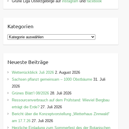
Grüne Liga Osterzgebirge auf
instagram
und
facebook
Kategorien
K
a
t
e
Neueste Beiträge
g
o
Wetterrückblick Juli 2026
2. August 2026
r
Sachsen pflanzt gemeinsam – 1000 Obstbäume
31. Juli
i
2026
e
Grünes Blätt’l 08/2026
28. Juli 2026
n
Ressourcenverbrauch auf dem Prüfstand: Wieviel Bergbau
erträgt die Erde?
27. Juli 2026
Bericht über die Konzeptvorstellung „Wetterhaus Zinnwald“
am 17.7.26
27. Juli 2026
Herzliche Einladung zum Sommerfest des der Botanischen