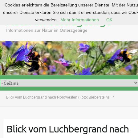
Cookies erleichtern die Bereitstellung unserer Dienste. Mit der Nutz
S
unserer Dienste erklären Sie sich damit einverstanden, dass wir Coo
k
Natur im Osterzgebirge
verwenden.
Mehr Informationen
OK
i
p
Informationen zur Natur im Osterzgebirge
t
o
c
o
n
t
e
n
t
Blick vom Luchbergrand nach Nordwesten (Foto: Bieberstein)
Blick vom Luchbergrand nach