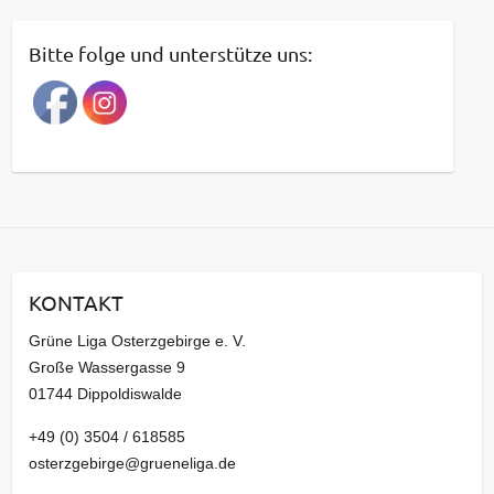
i
t
Bitte folge und unterstütze uns:
r
a
g
s
a
r
c
h
i
KONTAKT
v
Grüne Liga Osterzgebirge e. V.
Große Wassergasse 9
01744 Dippoldiswalde
+49 (0) 3504 / 618585
osterzgebirge@grueneliga.de