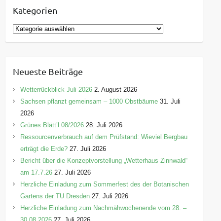
Kategorien
K
a
t
e
Neueste Beiträge
g
o
Wetterrückblick Juli 2026
2. August 2026
r
Sachsen pflanzt gemeinsam – 1000 Obstbäume
31. Juli
i
2026
e
Grünes Blätt’l 08/2026
28. Juli 2026
n
Ressourcenverbrauch auf dem Prüfstand: Wieviel Bergbau
erträgt die Erde?
27. Juli 2026
Bericht über die Konzeptvorstellung „Wetterhaus Zinnwald“
am 17.7.26
27. Juli 2026
Herzliche Einladung zum Sommerfest des der Botanischen
Gartens der TU Dresden
27. Juli 2026
Herzliche Einladung zum Nachmähwochenende vom 28. –
30.08.2026
27. Juli 2026