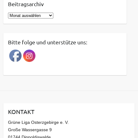
Beitragsarchiv
B
e
i
t
Bitte folge und unterstütze uns:
r
a
g
s
a
r
c
h
i
KONTAKT
v
Grüne Liga Osterzgebirge e. V.
Große Wassergasse 9
01744 Dippoldiswalde