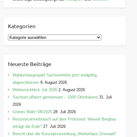
Kategorien
K
a
t
e
Neueste Beiträge
g
o
Waldumbauprojekt Sachsenhöhe jetzt endgültig
r
abgeschlossen
9. August 2026
i
Wetterrückblick Juli 2026
2. August 2026
e
Sachsen pflanzt gemeinsam – 1000 Obstbäume
31. Juli
n
2026
Grünes Blätt’l 08/2026
28. Juli 2026
Ressourcenverbrauch auf dem Prüfstand: Wieviel Bergbau
erträgt die Erde?
27. Juli 2026
Bericht über die Konzeptvorstellung „Wetterhaus Zinnwald“