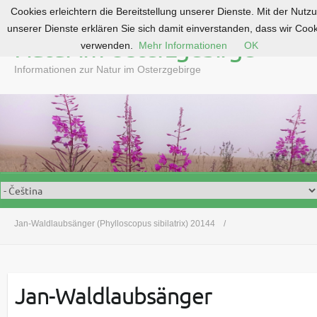
Cookies erleichtern die Bereitstellung unserer Dienste. Mit der Nutz
S
unserer Dienste erklären Sie sich damit einverstanden, dass wir Coo
k
Natur im Osterzgebirge
verwenden.
Mehr Informationen
OK
i
p
Informationen zur Natur im Osterzgebirge
t
o
c
o
n
t
e
n
t
Jan-Waldlaubsänger (Phylloscopus sibilatrix) 20144
Jan-Waldlaubsänger