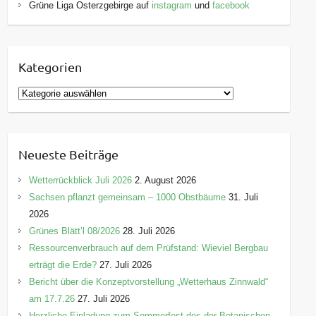
Grüne Liga Osterzgebirge auf
instagram
und
facebook
Kategorien
K
a
t
e
Neueste Beiträge
g
o
Wetterrückblick Juli 2026
2. August 2026
r
Sachsen pflanzt gemeinsam – 1000 Obstbäume
31. Juli
i
2026
e
Grünes Blätt’l 08/2026
28. Juli 2026
n
Ressourcenverbrauch auf dem Prüfstand: Wieviel Bergbau
erträgt die Erde?
27. Juli 2026
Bericht über die Konzeptvorstellung „Wetterhaus Zinnwald“
am 17.7.26
27. Juli 2026
Herzliche Einladung zum Sommerfest des der Botanischen