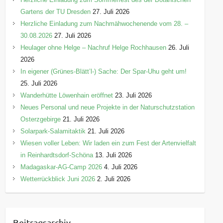
Gartens der TU Dresden
27. Juli 2026
Herzliche Einladung zum Nachmähwochenende vom 28. –
30.08.2026
27. Juli 2026
Heulager ohne Helge – Nachruf Helge Rochhausen
26. Juli
2026
In eigener (Grünes-Blätt’l-) Sache: Der Spar-Uhu geht um!
25. Juli 2026
Wanderhütte Löwenhain eröffnet
23. Juli 2026
Neues Personal und neue Projekte in der Naturschutzstation
Osterzgebirge
21. Juli 2026
Solarpark-Salamitaktik
21. Juli 2026
Wiesen voller Leben: Wir laden ein zum Fest der Artenvielfalt
in Reinhardtsdorf-Schöna
13. Juli 2026
Madagaskar-AG-Camp 2026
4. Juli 2026
Wetterrückblick Juni 2026
2. Juli 2026
Beitragsarchiv