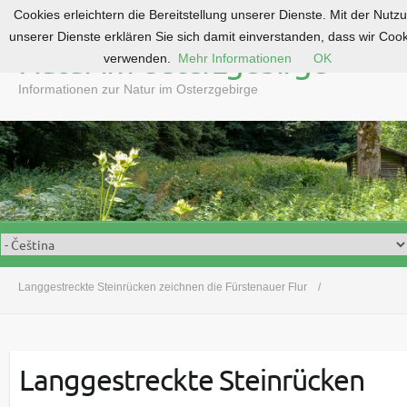
Cookies erleichtern die Bereitstellung unserer Dienste. Mit der Nutz
S
unserer Dienste erklären Sie sich damit einverstanden, dass wir Coo
k
Natur im Osterzgebirge
verwenden.
Mehr Informationen
OK
i
p
Informationen zur Natur im Osterzgebirge
t
o
c
o
n
t
e
n
t
Langgestreckte Steinrücken zeichnen die Fürstenauer Flur
Langgestreckte Steinrücken