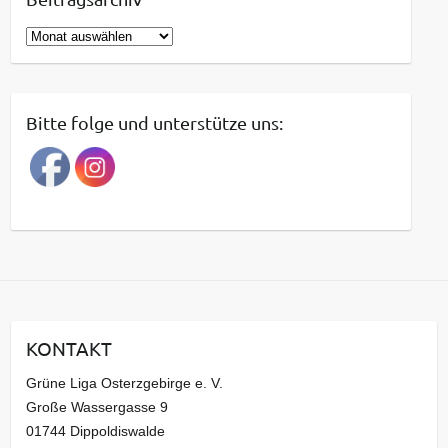
B
e
i
t
Bitte folge und unterstütze uns:
r
a
g
s
a
r
c
h
i
KONTAKT
v
Grüne Liga Osterzgebirge e. V.
Große Wassergasse 9
01744 Dippoldiswalde