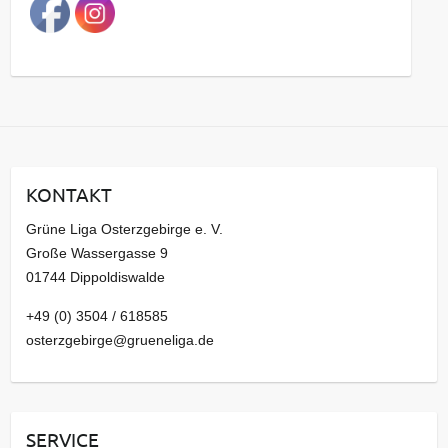
a
g
s
a
r
c
h
i
KONTAKT
v
Grüne Liga Osterzgebirge e. V.
Große Wassergasse 9
01744 Dippoldiswalde
+49 (0) 3504 / 618585
osterzgebirge@grueneliga.de
SERVICE