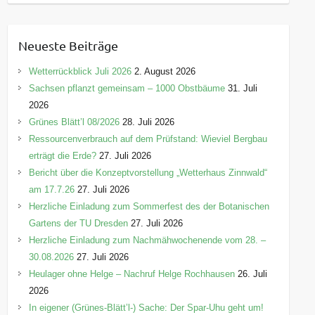
a
t
e
Neueste Beiträge
g
o
Wetterrückblick Juli 2026
2. August 2026
r
Sachsen pflanzt gemeinsam – 1000 Obstbäume
31. Juli
i
2026
e
Grünes Blätt’l 08/2026
28. Juli 2026
n
Ressourcenverbrauch auf dem Prüfstand: Wieviel Bergbau
erträgt die Erde?
27. Juli 2026
Bericht über die Konzeptvorstellung „Wetterhaus Zinnwald“
am 17.7.26
27. Juli 2026
Herzliche Einladung zum Sommerfest des der Botanischen
Gartens der TU Dresden
27. Juli 2026
Herzliche Einladung zum Nachmähwochenende vom 28. –
30.08.2026
27. Juli 2026
Heulager ohne Helge – Nachruf Helge Rochhausen
26. Juli
2026
In eigener (Grünes-Blätt’l-) Sache: Der Spar-Uhu geht um!