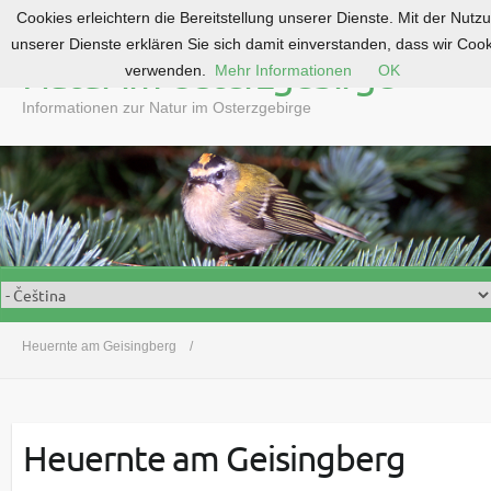
Cookies erleichtern die Bereitstellung unserer Dienste. Mit der Nutz
S
unserer Dienste erklären Sie sich damit einverstanden, dass wir Coo
k
Natur im Osterzgebirge
verwenden.
Mehr Informationen
OK
i
p
Informationen zur Natur im Osterzgebirge
t
o
c
o
n
t
e
n
t
Heuernte am Geisingberg
Heuernte am Geisingberg