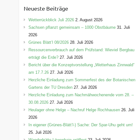
e
Neueste Beiträge
g
o
Wetterrückblick Juli 2026
2. August 2026
r
Sachsen pflanzt gemeinsam – 1000 Obstbäume
31. Juli
i
2026
e
Grünes Blätt’l 08/2026
28. Juli 2026
n
Ressourcenverbrauch auf dem Prüfstand: Wieviel Bergbau
erträgt die Erde?
27. Juli 2026
Bericht über die Konzeptvorstellung „Wetterhaus Zinnwald“
am 17.7.26
27. Juli 2026
Herzliche Einladung zum Sommerfest des der Botanischen
Gartens der TU Dresden
27. Juli 2026
Herzliche Einladung zum Nachmähwochenende vom 28. –
30.08.2026
27. Juli 2026
Heulager ohne Helge – Nachruf Helge Rochhausen
26. Juli
2026
In eigener (Grünes-Blätt’l-) Sache: Der Spar-Uhu geht um!
25. Juli 2026
Wanderhütte Löwenhain eröffnet
23. Juli 2026