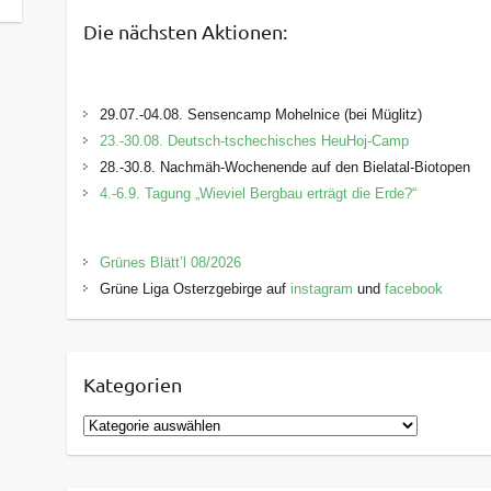
Die nächsten Aktionen:
29.07.-04.08. Sensencamp Mohelnice (bei Müglitz)
23.-30.08. Deutsch-tschechisches HeuHoj-Camp
28.-30.8. Nachmäh-Wochenende auf den Bielatal-Biotopen
4.-6.9. Tagung „Wieviel Bergbau erträgt die Erde?“
Grünes Blätt’l 08/2026
Grüne Liga Osterzgebirge auf
instagram
und
facebook
Kategorien
K
a
t