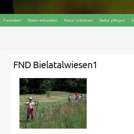
Favoriten
Natur erkunden
Natur schützen
Natur pflegen
N
FND Bielatalwiesen1