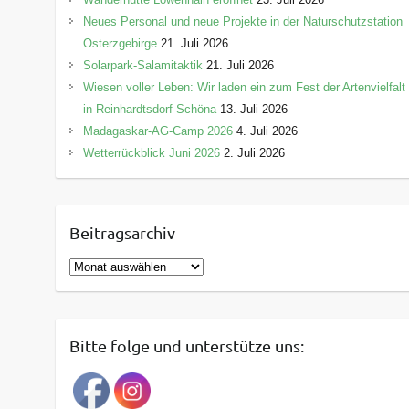
Neues Personal und neue Projekte in der Naturschutzstation
Osterzgebirge
21. Juli 2026
Solarpark-Salamitaktik
21. Juli 2026
Wiesen voller Leben: Wir laden ein zum Fest der Artenvielfalt
in Reinhardtsdorf-Schöna
13. Juli 2026
Madagaskar-AG-Camp 2026
4. Juli 2026
Wetterrückblick Juni 2026
2. Juli 2026
Beitragsarchiv
B
e
i
t
Bitte folge und unterstütze uns:
r
a
g