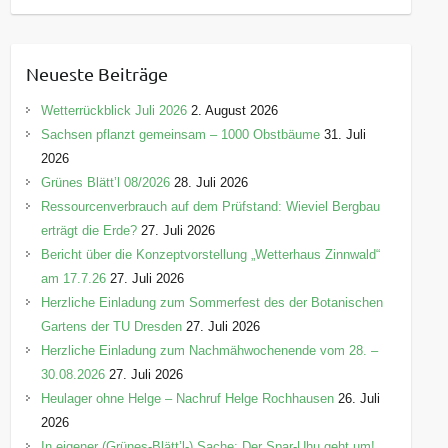
a
t
e
Neueste Beiträge
g
o
Wetterrückblick Juli 2026
2. August 2026
r
Sachsen pflanzt gemeinsam – 1000 Obstbäume
31. Juli
i
2026
e
Grünes Blätt’l 08/2026
28. Juli 2026
n
Ressourcenverbrauch auf dem Prüfstand: Wieviel Bergbau
erträgt die Erde?
27. Juli 2026
Bericht über die Konzeptvorstellung „Wetterhaus Zinnwald“
am 17.7.26
27. Juli 2026
Herzliche Einladung zum Sommerfest des der Botanischen
Gartens der TU Dresden
27. Juli 2026
Herzliche Einladung zum Nachmähwochenende vom 28. –
30.08.2026
27. Juli 2026
Heulager ohne Helge – Nachruf Helge Rochhausen
26. Juli
2026
In eigener (Grünes-Blätt’l-) Sache: Der Spar-Uhu geht um!