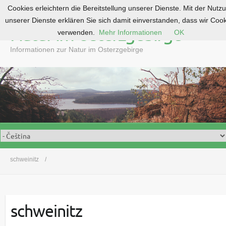
Cookies erleichtern die Bereitstellung unserer Dienste. Mit der Nutz
S
unserer Dienste erklären Sie sich damit einverstanden, dass wir Coo
k
Natur im Osterzgebirge
verwenden.
Mehr Informationen
OK
i
p
Informationen zur Natur im Osterzgebirge
t
o
c
o
n
t
e
n
t
schweinitz
schweinitz