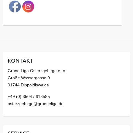
a
g
s
a
r
c
h
i
KONTAKT
v
Grüne Liga Osterzgebirge e. V.
Große Wassergasse 9
01744 Dippoldiswalde
+49 (0) 3504 / 618585
osterzgebirge@grueneliga.de