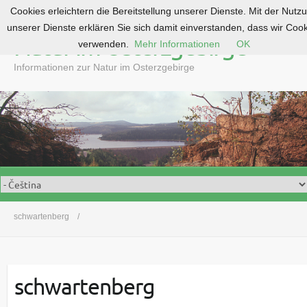
Cookies erleichtern die Bereitstellung unserer Dienste. Mit der Nutz
S
unserer Dienste erklären Sie sich damit einverstanden, dass wir Coo
k
Natur im Osterzgebirge
verwenden.
Mehr Informationen
OK
i
p
Informationen zur Natur im Osterzgebirge
t
o
c
o
n
t
e
n
t
schwartenberg
schwartenberg