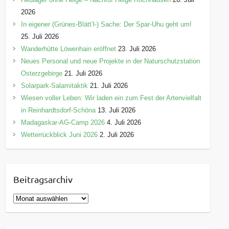
2026
In eigener (Grünes-Blätt’l-) Sache: Der Spar-Uhu geht um!
25. Juli 2026
Wanderhütte Löwenhain eröffnet
23. Juli 2026
Neues Personal und neue Projekte in der Naturschutzstation
Osterzgebirge
21. Juli 2026
Solarpark-Salamitaktik
21. Juli 2026
Wiesen voller Leben: Wir laden ein zum Fest der Artenvielfalt
in Reinhardtsdorf-Schöna
13. Juli 2026
Madagaskar-AG-Camp 2026
4. Juli 2026
Wetterrückblick Juni 2026
2. Juli 2026
Beitragsarchiv
B
e
i