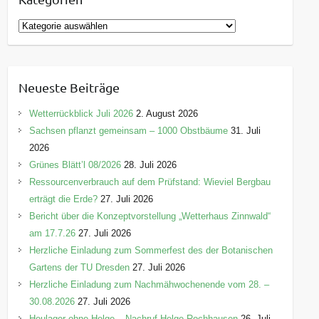
K
a
t
e
Neueste Beiträge
g
o
Wetterrückblick Juli 2026
2. August 2026
r
Sachsen pflanzt gemeinsam – 1000 Obstbäume
31. Juli
i
2026
e
Grünes Blätt’l 08/2026
28. Juli 2026
n
Ressourcenverbrauch auf dem Prüfstand: Wieviel Bergbau
erträgt die Erde?
27. Juli 2026
Bericht über die Konzeptvorstellung „Wetterhaus Zinnwald“
am 17.7.26
27. Juli 2026
Herzliche Einladung zum Sommerfest des der Botanischen
Gartens der TU Dresden
27. Juli 2026
Herzliche Einladung zum Nachmähwochenende vom 28. –
30.08.2026
27. Juli 2026
Heulager ohne Helge – Nachruf Helge Rochhausen
26. Juli