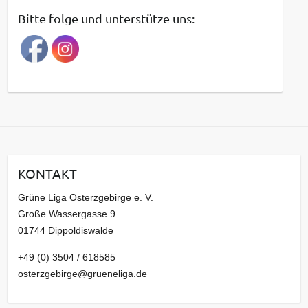
t
Bitte folge und unterstütze uns:
r
a
g
s
a
r
c
h
i
KONTAKT
v
Grüne Liga Osterzgebirge e. V.
Große Wassergasse 9
01744 Dippoldiswalde
+49 (0) 3504 / 618585
osterzgebirge@grueneliga.de