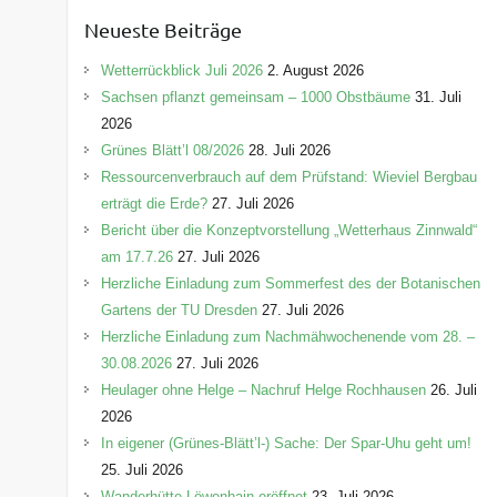
e
Neueste Beiträge
g
o
Wetterrückblick Juli 2026
2. August 2026
r
Sachsen pflanzt gemeinsam – 1000 Obstbäume
31. Juli
i
2026
e
Grünes Blätt’l 08/2026
28. Juli 2026
n
Ressourcenverbrauch auf dem Prüfstand: Wieviel Bergbau
erträgt die Erde?
27. Juli 2026
Bericht über die Konzeptvorstellung „Wetterhaus Zinnwald“
am 17.7.26
27. Juli 2026
Herzliche Einladung zum Sommerfest des der Botanischen
Gartens der TU Dresden
27. Juli 2026
Herzliche Einladung zum Nachmähwochenende vom 28. –
30.08.2026
27. Juli 2026
Heulager ohne Helge – Nachruf Helge Rochhausen
26. Juli
2026
In eigener (Grünes-Blätt’l-) Sache: Der Spar-Uhu geht um!
25. Juli 2026
Wanderhütte Löwenhain eröffnet
23. Juli 2026