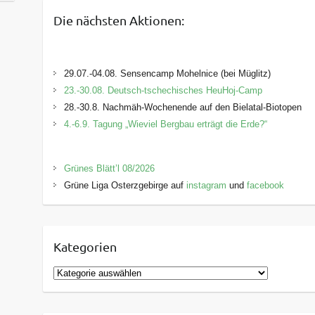
Die nächsten Aktionen:
29.07.-04.08. Sensencamp Mohelnice (bei Müglitz)
23.-30.08. Deutsch-tschechisches HeuHoj-Camp
28.-30.8. Nachmäh-Wochenende auf den Bielatal-Biotopen
4.-6.9. Tagung „Wieviel Bergbau erträgt die Erde?“
Grünes Blätt’l 08/2026
Grüne Liga Osterzgebirge auf
instagram
und
facebook
Kategorien
K
a
t