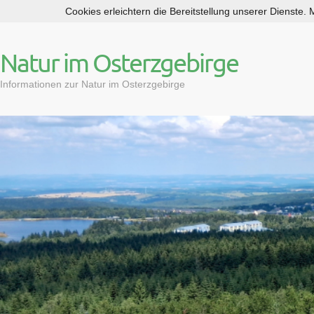
Cookies erleichtern die Bereitstellung unserer Dienste.
S
k
i
Natur im Osterzgebirge
p
t
Informationen zur Natur im Osterzgebirge
o
c
o
n
t
e
n
t