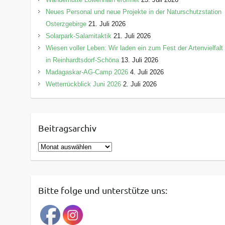
Neues Personal und neue Projekte in der Naturschutzstation
Osterzgebirge
21. Juli 2026
Solarpark-Salamitaktik
21. Juli 2026
Wiesen voller Leben: Wir laden ein zum Fest der Artenvielfalt
in Reinhardtsdorf-Schöna
13. Juli 2026
Madagaskar-AG-Camp 2026
4. Juli 2026
Wetterrückblick Juni 2026
2. Juli 2026
Beitragsarchiv
B
e
i
t
Bitte folge und unterstütze uns:
r
a
g