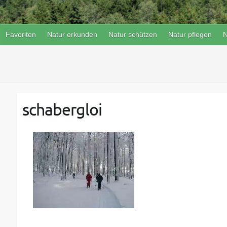
Favoriten
Natur erkunden
Natur schützen
Natur pflegen
N
schabergloi