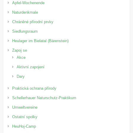
Apfel-Wochenende
Naturdenkmale
Chráněné přírodní prvky
Siedlungsraum
Heulager im Bielatal (Bärenstein)
Zapoj se
Akce
Aktivní zapojení
Dary
Praktická ochrana přírody
Schellerhauer Naturschutz-Praktikum
Umweltvereine
Ostatní spolky
HeuHoj-Camp