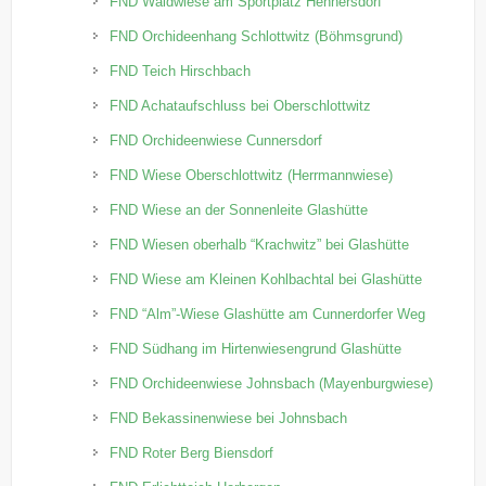
FND Waldwiese am Sportplatz Hennersdorf
FND Orchideenhang Schlottwitz (Böhmsgrund)
FND Teich Hirschbach
FND Achataufschluss bei Oberschlottwitz
FND Orchideenwiese Cunnersdorf
FND Wiese Oberschlottwitz (Herrmannwiese)
FND Wiese an der Sonnenleite Glashütte
FND Wiesen oberhalb “Krachwitz” bei Glashütte
FND Wiese am Kleinen Kohlbachtal bei Glashütte
FND “Alm”-Wiese Glashütte am Cunnerdorfer Weg
FND Südhang im Hirtenwiesengrund Glashütte
FND Orchideenwiese Johnsbach (Mayenburgwiese)
FND Bekassinenwiese bei Johnsbach
FND Roter Berg Biensdorf