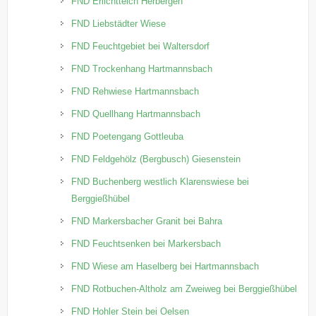
FND Erlichtteich Herbergen
FND Liebstädter Wiese
FND Feuchtgebiet bei Waltersdorf
FND Trockenhang Hartmannsbach
FND Rehwiese Hartmannsbach
FND Quellhang Hartmannsbach
FND Poetengang Gottleuba
FND Feldgehölz (Bergbusch) Giesenstein
FND Buchenberg westlich Klarenswiese bei
Berggießhübel
FND Markersbacher Granit bei Bahra
FND Feuchtsenken bei Markersbach
FND Wiese am Haselberg bei Hartmannsbach
FND Rotbuchen-Altholz am Zweiweg bei Berggießhübel
FND Hohler Stein bei Oelsen