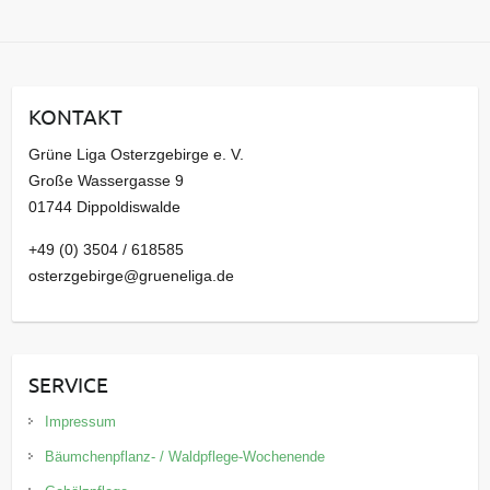
r
c
h
i
KONTAKT
v
Grüne Liga Osterzgebirge e. V.
Große Wassergasse 9
01744 Dippoldiswalde
+49 (0) 3504 / 618585
osterzgebirge@grueneliga.de
SERVICE
Impressum
Bäumchenpflanz- / Waldpflege-Wochenende