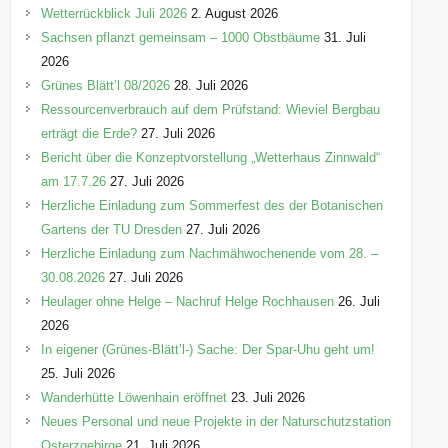
o
Wetterrückblick Juli 2026
2. August 2026
r
Sachsen pflanzt gemeinsam – 1000 Obstbäume
31. Juli
i
2026
e
Grünes Blätt’l 08/2026
28. Juli 2026
n
Ressourcenverbrauch auf dem Prüfstand: Wieviel Bergbau
erträgt die Erde?
27. Juli 2026
Bericht über die Konzeptvorstellung „Wetterhaus Zinnwald“
am 17.7.26
27. Juli 2026
Herzliche Einladung zum Sommerfest des der Botanischen
Gartens der TU Dresden
27. Juli 2026
Herzliche Einladung zum Nachmähwochenende vom 28. –
30.08.2026
27. Juli 2026
Heulager ohne Helge – Nachruf Helge Rochhausen
26. Juli
2026
In eigener (Grünes-Blätt’l-) Sache: Der Spar-Uhu geht um!
25. Juli 2026
Wanderhütte Löwenhain eröffnet
23. Juli 2026
Neues Personal und neue Projekte in der Naturschutzstation
Osterzgebirge
21. Juli 2026