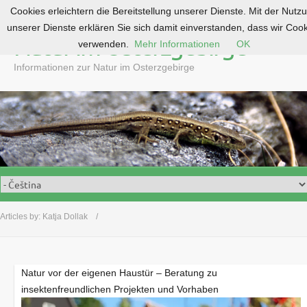
Cookies erleichtern die Bereitstellung unserer Dienste. Mit der Nutz
S
unserer Dienste erklären Sie sich damit einverstanden, dass wir Coo
k
Natur im Osterzgebirge
verwenden.
Mehr Informationen
OK
i
p
Informationen zur Natur im Osterzgebirge
t
o
c
o
n
t
e
n
t
Articles by:
Katja Dollak
Natur vor der eigenen Haustür – Beratung zu
insektenfreundlichen Projekten und Vorhaben