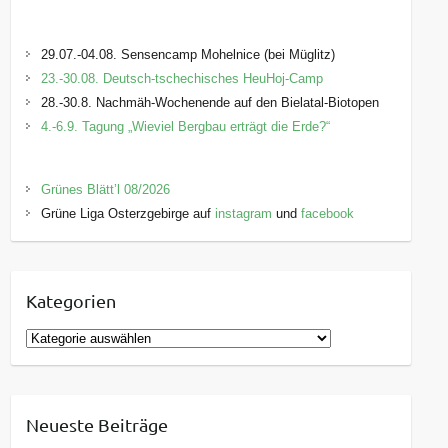
29.07.-04.08. Sensencamp Mohelnice (bei Müglitz)
23.-30.08. Deutsch-tschechisches HeuHoj-Camp
28.-30.8. Nachmäh-Wochenende auf den Bielatal-Biotopen
4.-6.9. Tagung „Wieviel Bergbau erträgt die Erde?“
Grünes Blätt’l 08/2026
Grüne Liga Osterzgebirge auf
instagram
und
facebook
Kategorien
K
a
t
e
Neueste Beiträge
g