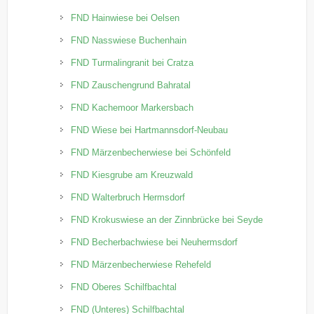
FND Hainwiese bei Oelsen
FND Nasswiese Buchenhain
FND Turmalingranit bei Cratza
FND Zauschengrund Bahratal
FND Kachemoor Markersbach
FND Wiese bei Hartmannsdorf-Neubau
FND Märzenbecherwiese bei Schönfeld
FND Kiesgrube am Kreuzwald
FND Walterbruch Hermsdorf
FND Krokuswiese an der Zinnbrücke bei Seyde
FND Becherbachwiese bei Neuhermsdorf
FND Märzenbecherwiese Rehefeld
FND Oberes Schilfbachtal
FND (Unteres) Schilfbachtal