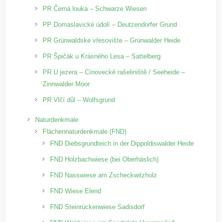
PR Černá louka – Schwarze Wiesen
PP Domaslavické údolí – Deutzendorfer Grund
PR Grünwaldske vřesovište – Grünwalder Heide
PR Špičák u Krásného Lesa – Sattelberg
PR U jezera – Cínovecké rašeliniště / Seeheide –
Zinnwalder Moor
PR Vlčí důl – Wolfsgrund
Naturdenkmale
Flächennaturdenkmale (FND)
FND Diebsgrundteich in der Dippoldiswalder Heide
FND Holzbachwiese (bei Oberhäslich)
FND Nasswiese am Zscheckwitzholz
FND Wiese Elend
FND Steinrückenwiese Sadisdorf