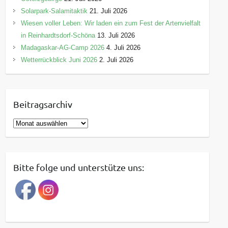
Solarpark-Salamitaktik
21. Juli 2026
Wiesen voller Leben: Wir laden ein zum Fest der Artenvielfalt
in Reinhardtsdorf-Schöna
13. Juli 2026
Madagaskar-AG-Camp 2026
4. Juli 2026
Wetterrückblick Juni 2026
2. Juli 2026
Beitragsarchiv
B
e
i
t
Bitte folge und unterstütze uns:
r
a
g
s
a