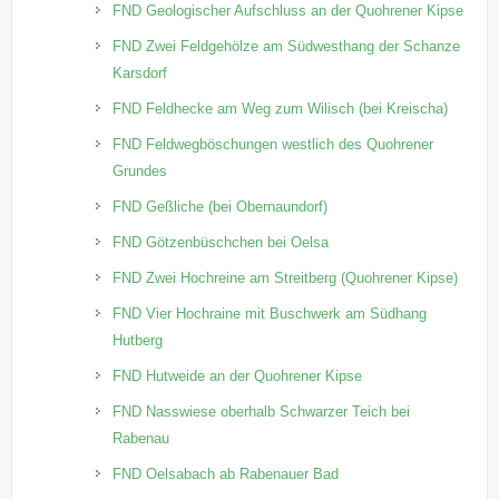
FND Geologischer Aufschluss an der Quohrener Kipse
FND Zwei Feldgehölze am Südwesthang der Schanze
Karsdorf
FND Feldhecke am Weg zum Wilisch (bei Kreischa)
FND Feldwegböschungen westlich des Quohrener
Grundes
FND Geßliche (bei Obernaundorf)
FND Götzenbüschchen bei Oelsa
FND Zwei Hochreine am Streitberg (Quohrener Kipse)
FND Vier Hochraine mit Buschwerk am Südhang
Hutberg
FND Hutweide an der Quohrener Kipse
FND Nasswiese oberhalb Schwarzer Teich bei
Rabenau
FND Oelsabach ab Rabenauer Bad