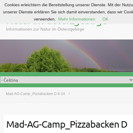
Cookies erleichtern die Bereitstellung unserer Dienste. Mit der Nutz
S
unserer Dienste erklären Sie sich damit einverstanden, dass wir Coo
k
Natur im Osterzgebirge
verwenden.
Mehr Informationen
OK
i
p
Informationen zur Natur im Osterzgebirge
t
o
c
o
n
t
e
n
t
Mad-AG-Camp_Pizzabacken D 6-24
Mad-AG-Camp_Pizzabacken D