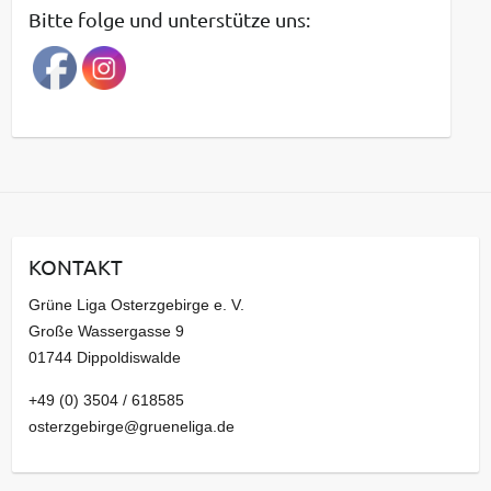
t
Bitte folge und unterstütze uns:
r
a
g
s
a
r
c
h
i
KONTAKT
v
Grüne Liga Osterzgebirge e. V.
Große Wassergasse 9
01744 Dippoldiswalde
+49 (0) 3504 / 618585
osterzgebirge@grueneliga.de