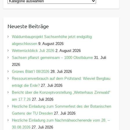
K
a
t
e
Neueste Beiträge
g
o
Waldumbauprojekt Sachsenhöhe jetzt endgültig
r
abgeschlossen
9. August 2026
i
Wetterrückblick Juli 2026
2. August 2026
e
Sachsen pflanzt gemeinsam – 1000 Obstbäume
31. Juli
n
2026
Grünes Blätt’l 08/2026
28. Juli 2026
Ressourcenverbrauch auf dem Prüfstand: Wieviel Bergbau
erträgt die Erde?
27. Juli 2026
Bericht über die Konzeptvorstellung „Wetterhaus Zinnwald“
am 17.7.26
27. Juli 2026
Herzliche Einladung zum Sommerfest des der Botanischen
Gartens der TU Dresden
27. Juli 2026
Herzliche Einladung zum Nachmähwochenende vom 28. –
30.08.2026
27. Juli 2026