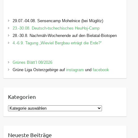
29.07.-04.08. Sensencamp Mohelnice (bei Müglitz)
23.-30.08. Deutsch-tschechisches HeuHoj-Camp
28.-30.8. Nachmäh-Wochenende auf den Bielatal-Biotopen
4.-6.9. Tagung „Wieviel Bergbau erträgt die Erde?“
Grünes Blätt’l 08/2026
Grüne Liga Osterzgebirge auf
instagram
und
facebook
Kategorien
K
a
t
e
Neueste Beiträge
g