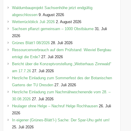
o
Waldumbauprojekt Sachsenhöhe jetzt endgültig
r
abgeschlossen
9. August 2026
i
Wetterrückblick Juli 2026
2. August 2026
e
Sachsen pflanzt gemeinsam – 1000 Obstbäume
31. Juli
n
2026
Grünes Blätt’l 08/2026
28. Juli 2026
Ressourcenverbrauch auf dem Prüfstand: Wieviel Bergbau
erträgt die Erde?
27. Juli 2026
Bericht über die Konzeptvorstellung „Wetterhaus Zinnwald“
am 17.7.26
27. Juli 2026
Herzliche Einladung zum Sommerfest des der Botanischen
Gartens der TU Dresden
27. Juli 2026
Herzliche Einladung zum Nachmähwochenende vom 28. –
30.08.2026
27. Juli 2026
Heulager ohne Helge – Nachruf Helge Rochhausen
26. Juli
2026
In eigener (Grünes-Blätt’l-) Sache: Der Spar-Uhu geht um!
25. Juli 2026