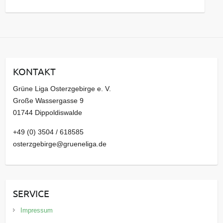
a
r
c
h
i
KONTAKT
v
Grüne Liga Osterzgebirge e. V.
Große Wassergasse 9
01744 Dippoldiswalde
+49 (0) 3504 / 618585
osterzgebirge@grueneliga.de
SERVICE
Impressum