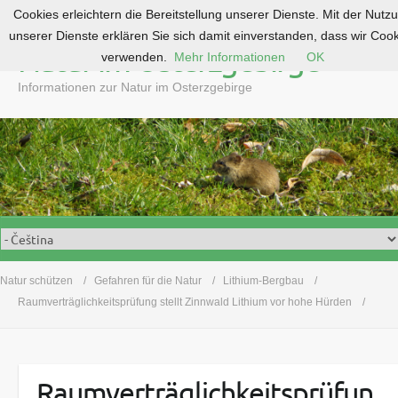
Cookies erleichtern die Bereitstellung unserer Dienste. Mit der Nutz
S
unserer Dienste erklären Sie sich damit einverstanden, dass wir Coo
k
Natur im Osterzgebirge
verwenden.
Mehr Informationen
OK
i
p
Informationen zur Natur im Osterzgebirge
t
o
c
o
n
t
e
n
t
Natur schützen
Gefahren für die Natur
Lithium-Bergbau
Raumverträglichkeitsprüfung stellt Zinnwald Lithium vor hohe Hürden
Raumverträglichkeitsprüfun