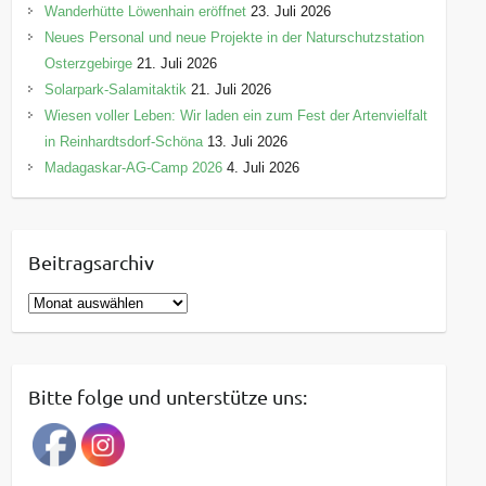
Wanderhütte Löwenhain eröffnet
23. Juli 2026
Neues Personal und neue Projekte in der Naturschutzstation
Osterzgebirge
21. Juli 2026
Solarpark-Salamitaktik
21. Juli 2026
Wiesen voller Leben: Wir laden ein zum Fest der Artenvielfalt
in Reinhardtsdorf-Schöna
13. Juli 2026
Madagaskar-AG-Camp 2026
4. Juli 2026
Beitragsarchiv
B
e
i
t
Bitte folge und unterstütze uns:
r
a
g
s