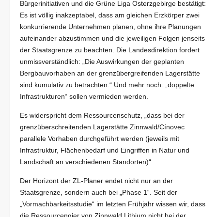
Bürgerinitiativen und die Grüne Liga Osterzgebirge bestätigt:
Es ist völlig inakzeptabel, dass am gleichen Erzkörper zwei
konkurrierende Unternehmen planen, ohne ihre Planungen
aufeinander abzustimmen und die jeweiligen Folgen jenseits
der Staatsgrenze zu beachten. Die Landesdirektion fordert
unmissverständlich: „Die Auswirkungen der geplanten
Bergbauvorhaben an der grenzübergreifenden Lagerstätte
sind kumulativ zu betrachten.“ Und mehr noch: „doppelte
Infrastrukturen“ sollen vermieden werden.
Es widerspricht dem Ressourcenschutz, „dass bei der
grenzüberschreitenden Lagerstätte Zinnwald/Cínovec
parallele Vorhaben durchgeführt werden (jeweils mit
Infrastruktur, Flächenbedarf und Eingriffen in Natur und
Landschaft an verschiedenen Standorten)“
Der Horizont der ZL-Planer endet nicht nur an der
Staatsgrenze, sondern auch bei „Phase 1“. Seit der
„Vormachbarkeitsstudie“ im letzten Frühjahr wissen wir, dass
die Ressourcengier von Zinnwald Lithium nicht bei der