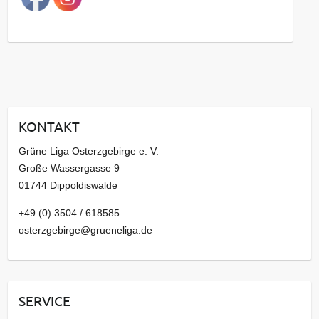
g
s
a
r
c
h
i
KONTAKT
v
Grüne Liga Osterzgebirge e. V.
Große Wassergasse 9
01744 Dippoldiswalde
+49 (0) 3504 / 618585
osterzgebirge@grueneliga.de
SERVICE