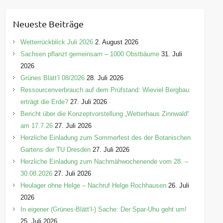
t
e
Neueste Beiträge
g
o
Wetterrückblick Juli 2026
2. August 2026
r
Sachsen pflanzt gemeinsam – 1000 Obstbäume
31. Juli
i
2026
e
Grünes Blätt’l 08/2026
28. Juli 2026
n
Ressourcenverbrauch auf dem Prüfstand: Wieviel Bergbau
erträgt die Erde?
27. Juli 2026
Bericht über die Konzeptvorstellung „Wetterhaus Zinnwald“
am 17.7.26
27. Juli 2026
Herzliche Einladung zum Sommerfest des der Botanischen
Gartens der TU Dresden
27. Juli 2026
Herzliche Einladung zum Nachmähwochenende vom 28. –
30.08.2026
27. Juli 2026
Heulager ohne Helge – Nachruf Helge Rochhausen
26. Juli
2026
In eigener (Grünes-Blätt’l-) Sache: Der Spar-Uhu geht um!
25. Juli 2026