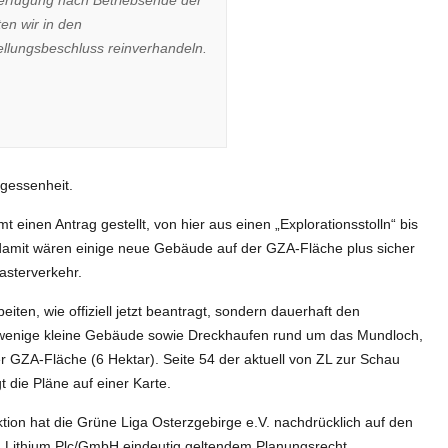
en wir in den
ellungsbeschluss reinverhandeln.
rgessenheit.
inen Antrag gestellt, von hier aus einen „Explorationsstolln“ bis
damit wären einige neue Gebäude auf der GZA-Fläche plus sicher
asterverkehr.
ten, wie offiziell jetzt beantragt, sondern dauerhaft den
 wenige kleine Gebäude sowie Dreckhaufen rund um das Mundloch,
 GZA-Fläche (6 Hektar). Seite 54 der aktuell von ZL zur Schau
t die Pläne auf einer Karte.
ion hat die Grüne Liga Osterzgebirge e.V. nachdrücklich auf den
d Lithium Plc/GmbH eindeutig geltendem Planungsrecht