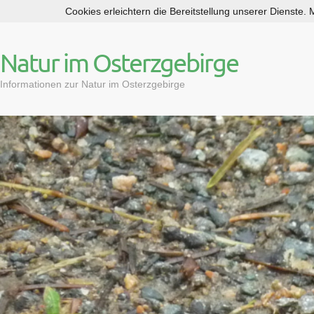
Cookies erleichtern die Bereitstellung unserer Dienste.
S
k
i
Natur im Osterzgebirge
p
t
Informationen zur Natur im Osterzgebirge
o
c
o
n
t
e
n
t