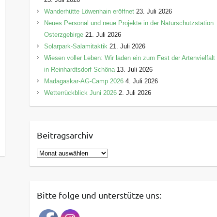
Wanderhütte Löwenhain eröffnet
23. Juli 2026
Neues Personal und neue Projekte in der Naturschutzstation
Osterzgebirge
21. Juli 2026
Solarpark-Salamitaktik
21. Juli 2026
Wiesen voller Leben: Wir laden ein zum Fest der Artenvielfalt
in Reinhardtsdorf-Schöna
13. Juli 2026
Madagaskar-AG-Camp 2026
4. Juli 2026
Wetterrückblick Juni 2026
2. Juli 2026
Beitragsarchiv
B
e
i
t
Bitte folge und unterstütze uns:
r
a