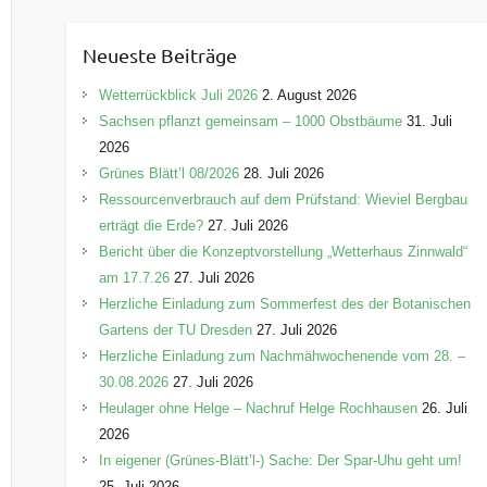
t
e
Neueste Beiträge
g
o
Wetterrückblick Juli 2026
2. August 2026
r
Sachsen pflanzt gemeinsam – 1000 Obstbäume
31. Juli
i
2026
e
Grünes Blätt’l 08/2026
28. Juli 2026
n
Ressourcenverbrauch auf dem Prüfstand: Wieviel Bergbau
erträgt die Erde?
27. Juli 2026
Bericht über die Konzeptvorstellung „Wetterhaus Zinnwald“
am 17.7.26
27. Juli 2026
Herzliche Einladung zum Sommerfest des der Botanischen
Gartens der TU Dresden
27. Juli 2026
Herzliche Einladung zum Nachmähwochenende vom 28. –
30.08.2026
27. Juli 2026
Heulager ohne Helge – Nachruf Helge Rochhausen
26. Juli
2026
In eigener (Grünes-Blätt’l-) Sache: Der Spar-Uhu geht um!
25. Juli 2026