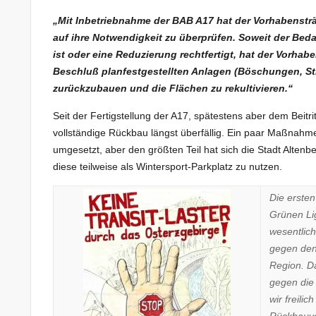
„Mit Inbetriebnahme der BAB A17 hat der Vorhabenstr
auf ihre Notwendigkeit zu überprüfen. Soweit der Beda
ist oder eine Reduzierung rechtfertigt, hat der Vorha
Beschluß planfestgestellten Anlagen (Böschungen, St
zurückzubauen und die Flächen zu rekultivieren.“
Seit der Fertigstellung der A17, spätestens aber dem Bei
vollständige Rückbau längst überfällig. Ein paar Maßnah
umgesetzt, aber den größten Teil hat sich die Stadt Alten
diese teilweise als Wintersport-Parkplatz zu nutzen.
Die ersten
Grünen Li
wesentlich
gegen den 
Region. D
gegen die
wir freilic
Rückbauve