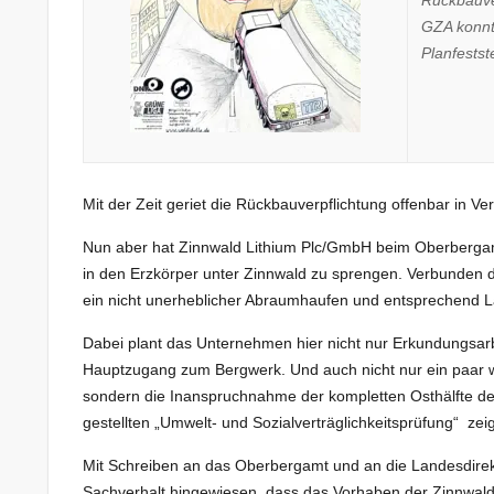
GZA konnt
Planfestst
Mit der Zeit geriet die Rückbauverpflichtung offenbar in Ve
Nun aber hat Zinnwald Lithium Plc/GmbH beim Oberbergamt e
in den Erzkörper unter Zinnwald zu sprengen. Verbunden 
ein nicht unerheblicher Abraumhaufen und entsprechend L
Dabei plant das Unternehmen hier nicht nur Erkundungsarbei
Hauptzugang zum Bergwerk. Und auch nicht nur ein paar
sondern die Inanspruchnahme der kompletten Osthälfte der
gestellten „Umwelt- und Sozialverträglichkeitsprüfung“ zeig
Mit Schreiben an das Oberbergamt und an die Landesdirekt
Sachverhalt hingewiesen, dass das Vorhaben der Zinnwal