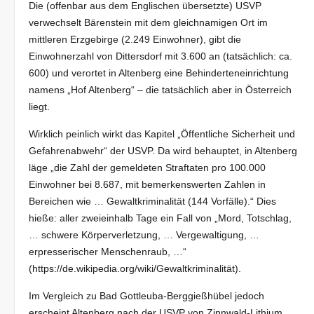
Die (offenbar aus dem Englischen übersetzte) USVP
verwechselt Bärenstein mit dem gleichnamigen Ort im
mittleren Erzgebirge (2.249 Einwohner), gibt die
Einwohnerzahl von Dittersdorf mit 3.600 an (tatsächlich: ca.
600) und verortet in Altenberg eine Behinderteneinrichtung
namens „Hof Altenberg“ – die tatsächlich aber in Österreich
liegt.
Wirklich peinlich wirkt das Kapitel „Öffentliche Sicherheit und
Gefahrenabwehr“ der USVP. Da wird behauptet, in Altenberg
läge „die Zahl der gemeldeten Straftaten pro 100.000
Einwohner bei 8.687, mit bemerkenswerten Zahlen in
Bereichen wie … Gewaltkriminalität (144 Vorfälle).“ Dies
hieße: aller zweieinhalb Tage ein Fall von „Mord, Totschlag,
… schwere Körperverletzung, … Vergewaltigung, …
erpresserischer Menschenraub, …“
(https://de.wikipedia.org/wiki/Gewaltkriminalität).
Im Vergleich zu Bad Gottleuba-Berggießhübel jedoch
erscheint Altenberg nach der USVP von Zinnwald-Lithium