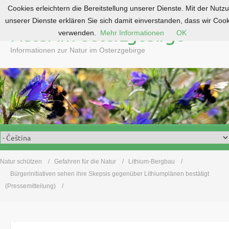
Cookies erleichtern die Bereitstellung unserer Dienste. Mit der Nutz
S
unserer Dienste erklären Sie sich damit einverstanden, dass wir Coo
k
Natur im Osterzgebirge
verwenden.
Mehr Informationen
OK
i
p
Informationen zur Natur im Osterzgebirge
t
o
c
o
n
t
e
n
t
Natur schützen
Gefahren für die Natur
Lithium-Bergbau
Bürgerinitiativen sehen ihre Skepsis gegenüber Lithiumplänen bestätigt
(Pressemitteilung)