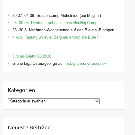
29.07.-04.08. Sensencamp Mohelnice (bei Müglitz)
23.-30.08. Deutsch-tschechisches HeuHoj-Camp
28.-30.8. Nachmäh-Wochenende auf den Bielatal-Biotopen
4.-6.9. Tagung „Wieviel Bergbau erträgt die Erde?“
Grünes Blätt’l 08/2026
Grüne Liga Osterzgebirge auf
instagram
und
facebook
Kategorien
K
a
t
e
Neueste Beiträge
g