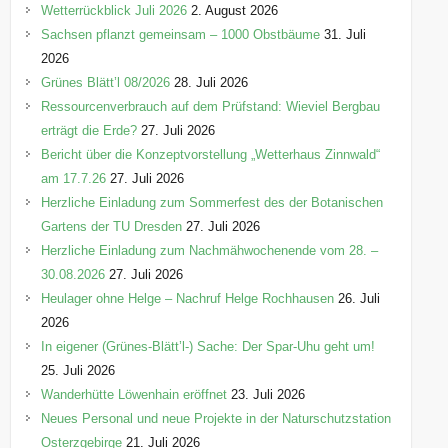
o
Wetterrückblick Juli 2026
2. August 2026
r
Sachsen pflanzt gemeinsam – 1000 Obstbäume
31. Juli
i
2026
e
Grünes Blätt’l 08/2026
28. Juli 2026
n
Ressourcenverbrauch auf dem Prüfstand: Wieviel Bergbau
erträgt die Erde?
27. Juli 2026
Bericht über die Konzeptvorstellung „Wetterhaus Zinnwald“
am 17.7.26
27. Juli 2026
Herzliche Einladung zum Sommerfest des der Botanischen
Gartens der TU Dresden
27. Juli 2026
Herzliche Einladung zum Nachmähwochenende vom 28. –
30.08.2026
27. Juli 2026
Heulager ohne Helge – Nachruf Helge Rochhausen
26. Juli
2026
In eigener (Grünes-Blätt’l-) Sache: Der Spar-Uhu geht um!
25. Juli 2026
Wanderhütte Löwenhain eröffnet
23. Juli 2026
Neues Personal und neue Projekte in der Naturschutzstation
Osterzgebirge
21. Juli 2026