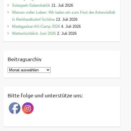
Solarpark-Salamitaktik
21. Juli 2026
Wiesen voller Leben: Wir laden ein zum Fest der Artenvielfalt
in Reinhardtsdorf-Schöna
13. Juli 2026
Madagaskar-AG-Camp 2026
4. Juli 2026
Wetterrückblick Juni 2026
2. Juli 2026
Beitragsarchiv
B
e
i
t
Bitte folge und unterstütze uns:
r
a
g
s
a