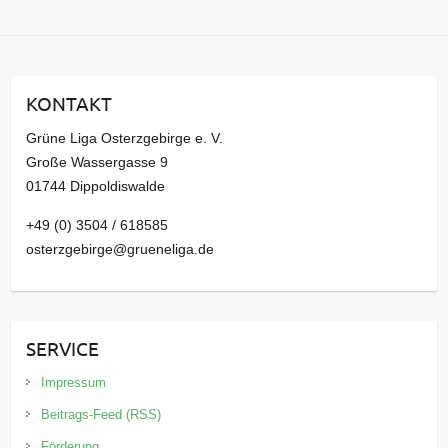
r
c
h
i
KONTAKT
v
Grüne Liga Osterzgebirge e. V.
Große Wassergasse 9
01744 Dippoldiswalde
+49 (0) 3504 / 618585
osterzgebirge@grueneliga.de
SERVICE
Impressum
Beitrags-Feed (RSS)
Förderung