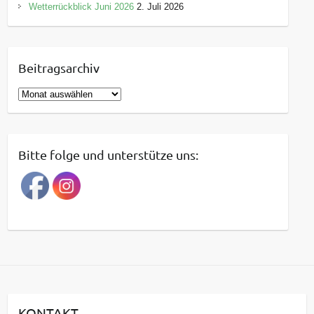
Wetterrückblick Juni 2026
2. Juli 2026
Beitragsarchiv
B
e
i
t
Bitte folge und unterstütze uns:
r
a
g
s
a
r
c
h
i
KONTAKT
v