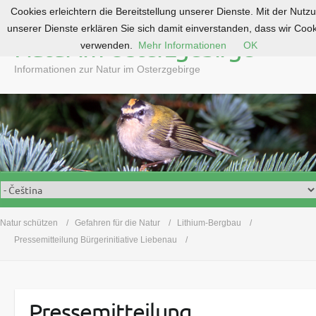
Cookies erleichtern die Bereitstellung unserer Dienste. Mit der Nutz
S
unserer Dienste erklären Sie sich damit einverstanden, dass wir Coo
k
Natur im Osterzgebirge
verwenden.
Mehr Informationen
OK
i
p
Informationen zur Natur im Osterzgebirge
t
o
c
o
n
t
e
n
t
Natur schützen
Gefahren für die Natur
Lithium-Bergbau
Pressemitteilung Bürgerinitiative Liebenau
Pressemitteilung