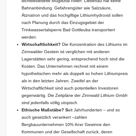
dichtbesiedelte Müglitztal rollen. Liebenau hat keine
Bahnanbindung. Gefahrengüter wie Salzsäure,
Ätznatron und das hochgiftige Lithiumhydroxid sollen
nach Planung durch das Einzugsgebiet der
Trinkwassertalsperre Bad Gottleuba transportiert
werden.
Wirtschaftlichkeit?
Die Konzentration des Lithiums im
Zinnwalder Gestein ist verglichen mit anderen
Lagerstätten sehr gering, entsprechend hoch sind die
Kosten. Das Unternehmen rechnet mit einem
hypothetischen mehr als doppelt so hohen Lithiumpreis
als in den letzten Jahren. Zweifel an der
Wirtschaftlichkeit sind auch potentiellen Investoren
gegenwärtig. Die Zeitpläne der
Zinnwald Lithium Gmbh
sind jedenfalls völlig utopisch.
Ethische Maßstäbe? S
eit Jahrhunderten – und so
auch gesetzlich verankert –zahlen
Bergbauunternehmen 10% ihrer Gewinne den
Kommunen und der Gesellschaft zurück, deren