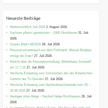
a
t
e
Neueste Beiträge
g
o
Wetterrückblick Juli 2026
2. August 2026
r
Sachsen pflanzt gemeinsam – 1000 Obstbäume
31. Juli
i
2026
e
Grünes Blätt’l 08/2026
28. Juli 2026
n
Ressourcenverbrauch auf dem Prüfstand: Wieviel Bergbau
erträgt die Erde?
27. Juli 2026
Bericht über die Konzeptvorstellung „Wetterhaus Zinnwald“
am 17.7.26
27. Juli 2026
Herzliche Einladung zum Sommerfest des der Botanischen
Gartens der TU Dresden
27. Juli 2026
Herzliche Einladung zum Nachmähwochenende vom 28. –
30.08.2026
27. Juli 2026
Heulager ohne Helge – Nachruf Helge Rochhausen
26. Juli
2026
In eigener (Grünes-Blätt’l-) Sache: Der Spar-Uhu geht um!