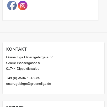
a
g
s
a
r
c
h
i
KONTAKT
v
Grüne Liga Osterzgebirge e. V.
Große Wassergasse 9
01744 Dippoldiswalde
+49 (0) 3504 / 618585
osterzgebirge@grueneliga.de