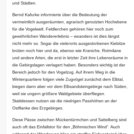
und Städten.
Bernd Kafurke informierte über die Bedeutung der
vermeintlich ausgeräumten, agrarisch genutzten Hochebene
für die Vogelwelt. Feldlerchen gehören hier noch zum
gewöhnlichen Wandererlebnis – woanders ist dies längst
nicht mehr so. Sogar die vielerorts ausgestorbenen Kiebitze
brüten noch hier und da, ebenso wie Kraniche, Rotmilane
und andere Arten, die erst in letzter Zeit ihre Lebensräume in
die Gebirgslagen verlagert haben. Besonders wichtig ist der
Bereich jedoch für den Vogelzug. Auf ihrem Weg in die
Winterquartiere folgen viele Zugvögel zunächst dem Elbtal,
biegen dann aber vor dem Elbsandsteingebirge nach Süden,
weil sie ungern größere Waldgebiete überfliegen.
Stattdessen nutzen sie die niedrigen Passhöhen an der
Ostflanke des Erzgebirges.
Diese Pässe zwischen Mückentürmchen und Sattelberg sind
auch oft das Einfallstor für den „Böhmischen Wind“. Auch
während der Wanderung blies ein straffer Südwestwind über