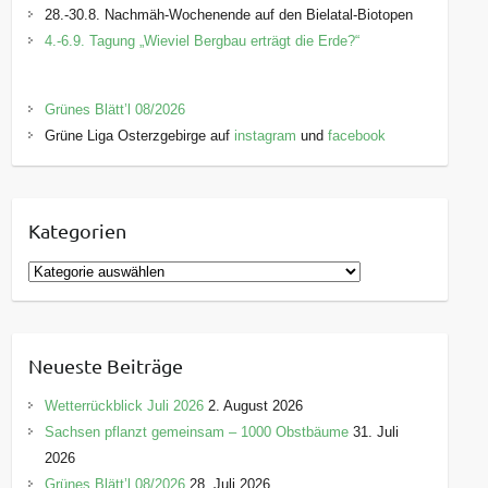
28.-30.8. Nachmäh-Wochenende auf den Bielatal-Biotopen
4.-6.9. Tagung „Wieviel Bergbau erträgt die Erde?“
Grünes Blätt’l 08/2026
Grüne Liga Osterzgebirge auf
instagram
und
facebook
Kategorien
K
a
t
e
Neueste Beiträge
g
o
Wetterrückblick Juli 2026
2. August 2026
r
Sachsen pflanzt gemeinsam – 1000 Obstbäume
31. Juli
i
2026
e
Grünes Blätt’l 08/2026
28. Juli 2026