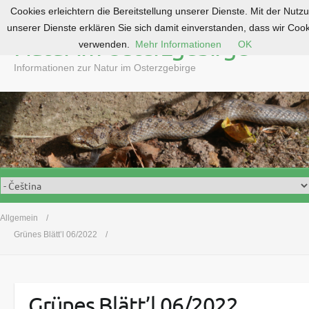
Cookies erleichtern die Bereitstellung unserer Dienste. Mit der Nutz
S
unserer Dienste erklären Sie sich damit einverstanden, dass wir Coo
k
Natur im Osterzgebirge
verwenden.
Mehr Informationen
OK
i
p
Informationen zur Natur im Osterzgebirge
t
o
c
o
n
t
e
n
t
Allgemein
Grünes Blätt’l 06/2022
Grünes Blätt’l 06/2022