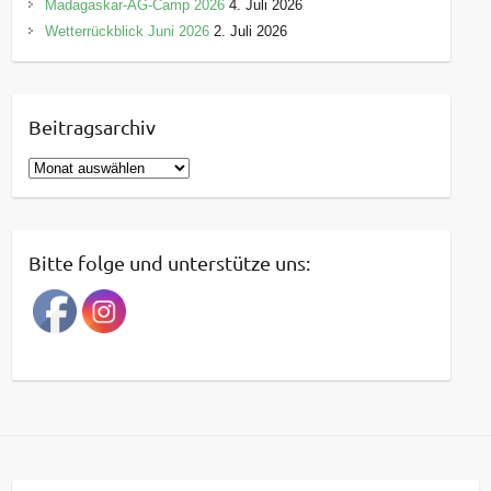
Madagaskar-AG-Camp 2026
4. Juli 2026
Wetterrückblick Juni 2026
2. Juli 2026
Beitragsarchiv
B
e
i
t
Bitte folge und unterstütze uns:
r
a
g
s
a
r
c
h
i