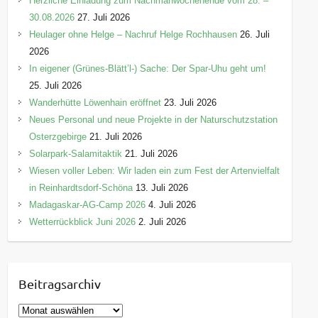
Herzliche Einladung zum Nachmähwochenende vom 28. –
30.08.2026
27. Juli 2026
Heulager ohne Helge – Nachruf Helge Rochhausen
26. Juli
2026
In eigener (Grünes-Blätt’l-) Sache: Der Spar-Uhu geht um!
25. Juli 2026
Wanderhütte Löwenhain eröffnet
23. Juli 2026
Neues Personal und neue Projekte in der Naturschutzstation
Osterzgebirge
21. Juli 2026
Solarpark-Salamitaktik
21. Juli 2026
Wiesen voller Leben: Wir laden ein zum Fest der Artenvielfalt
in Reinhardtsdorf-Schöna
13. Juli 2026
Madagaskar-AG-Camp 2026
4. Juli 2026
Wetterrückblick Juni 2026
2. Juli 2026
Beitragsarchiv
B