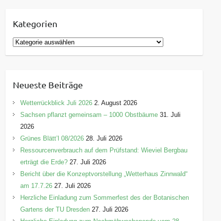
Kategorien
K
a
t
e
Neueste Beiträge
g
o
Wetterrückblick Juli 2026
2. August 2026
r
Sachsen pflanzt gemeinsam – 1000 Obstbäume
31. Juli
i
2026
e
Grünes Blätt’l 08/2026
28. Juli 2026
n
Ressourcenverbrauch auf dem Prüfstand: Wieviel Bergbau
erträgt die Erde?
27. Juli 2026
Bericht über die Konzeptvorstellung „Wetterhaus Zinnwald“
am 17.7.26
27. Juli 2026
Herzliche Einladung zum Sommerfest des der Botanischen
Gartens der TU Dresden
27. Juli 2026