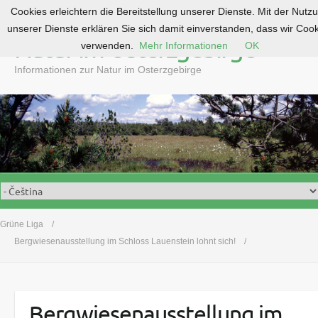
Cookies erleichtern die Bereitstellung unserer Dienste. Mit der Nutz
S
unserer Dienste erklären Sie sich damit einverstanden, dass wir Coo
k
Natur im Osterzgebirge
verwenden.
Mehr Informationen
OK
i
p
Informationen zur Natur im Osterzgebirge
t
o
c
o
n
t
e
n
t
Grüne Liga
Bergwiesenausstellung im Schloss Lauenstein lohnt sich!
Bergwiesenausstellung im