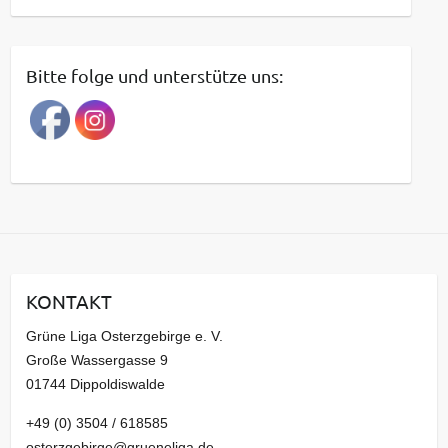
e
i
t
Bitte folge und unterstütze uns:
r
a
g
s
a
r
c
h
i
KONTAKT
v
Grüne Liga Osterzgebirge e. V.
Große Wassergasse 9
01744 Dippoldiswalde
+49 (0) 3504 / 618585
osterzgebirge@grueneliga.de