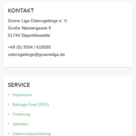
i
KONTAKT
v
Grüne Liga Osterzgebirge e. V.
Große Wassergasse 9
01744 Dippoldiswalde
+49 (0) 3504 / 618585
osterzgebirge@grueneliga.de
SERVICE
Impressum
Beitrags-Feed (RSS)
Förderung
Spenden
Datenschutzerklärung