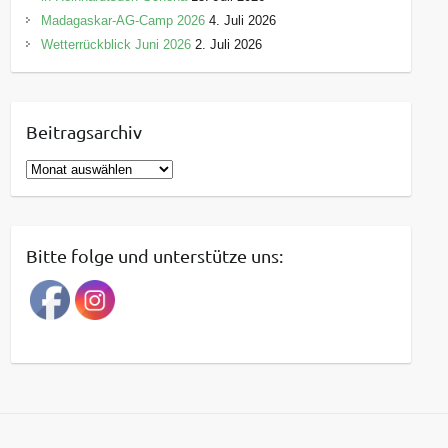
Madagaskar-AG-Camp 2026
4. Juli 2026
Wetterrückblick Juni 2026
2. Juli 2026
Beitragsarchiv
B
e
i
t
Bitte folge und unterstütze uns:
r
a
g
s
a
r
c
h