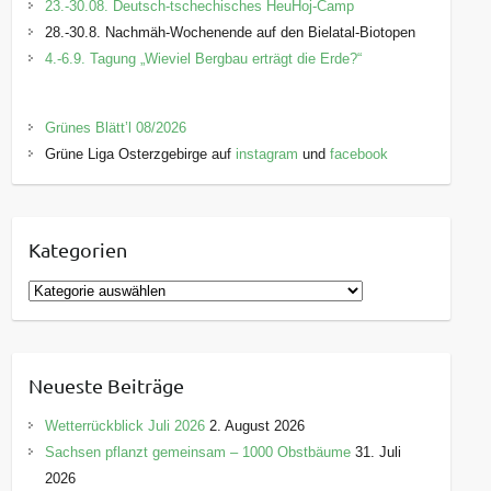
23.-30.08. Deutsch-tschechisches HeuHoj-Camp
28.-30.8. Nachmäh-Wochenende auf den Bielatal-Biotopen
4.-6.9. Tagung „Wieviel Bergbau erträgt die Erde?“
Grünes Blätt’l 08/2026
Grüne Liga Osterzgebirge auf
instagram
und
facebook
Kategorien
K
a
t
e
Neueste Beiträge
g
o
Wetterrückblick Juli 2026
2. August 2026
r
Sachsen pflanzt gemeinsam – 1000 Obstbäume
31. Juli
i
2026