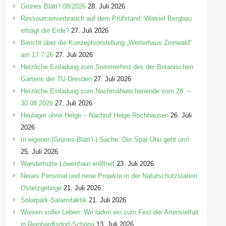
e
Grünes Blätt’l 08/2026
28. Juli 2026
n
Ressourcenverbrauch auf dem Prüfstand: Wieviel Bergbau
erträgt die Erde?
27. Juli 2026
Bericht über die Konzeptvorstellung „Wetterhaus Zinnwald“
am 17.7.26
27. Juli 2026
Herzliche Einladung zum Sommerfest des der Botanischen
Gartens der TU Dresden
27. Juli 2026
Herzliche Einladung zum Nachmähwochenende vom 28. –
30.08.2026
27. Juli 2026
Heulager ohne Helge – Nachruf Helge Rochhausen
26. Juli
2026
In eigener (Grünes-Blätt’l-) Sache: Der Spar-Uhu geht um!
25. Juli 2026
Wanderhütte Löwenhain eröffnet
23. Juli 2026
Neues Personal und neue Projekte in der Naturschutzstation
Osterzgebirge
21. Juli 2026
Solarpark-Salamitaktik
21. Juli 2026
Wiesen voller Leben: Wir laden ein zum Fest der Artenvielfalt
in Reinhardtsdorf-Schöna
13. Juli 2026