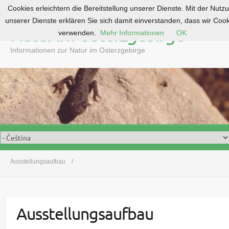
Cookies erleichtern die Bereitstellung unserer Dienste. Mit der Nutz
S
unserer Dienste erklären Sie sich damit einverstanden, dass wir Coo
k
Natur im Osterzgebirge
verwenden.
Mehr Informationen
OK
i
p
Informationen zur Natur im Osterzgebirge
t
o
c
o
n
t
e
n
t
Ausstellungsaufbau
Ausstellungsaufbau