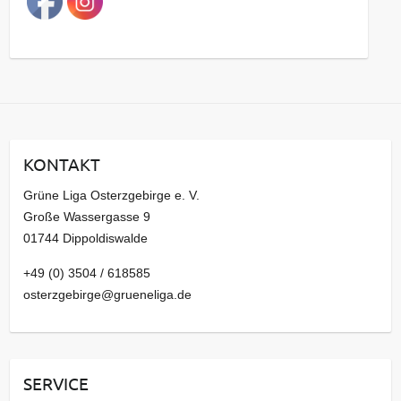
g
s
a
r
c
h
i
KONTAKT
v
Grüne Liga Osterzgebirge e. V.
Große Wassergasse 9
01744 Dippoldiswalde
+49 (0) 3504 / 618585
osterzgebirge@grueneliga.de
SERVICE