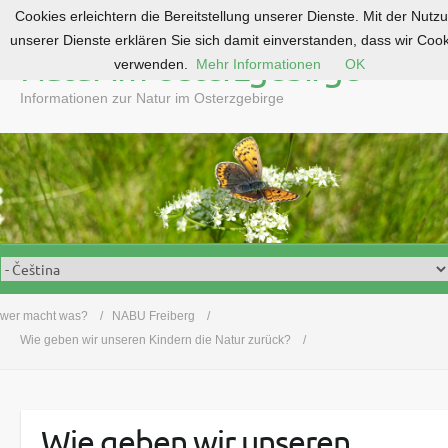
Cookies erleichtern die Bereitstellung unserer Dienste. Mit der Nutz
S
unserer Dienste erklären Sie sich damit einverstanden, dass wir Coo
k
Natur im Osterzgebirge
verwenden.
Mehr Informationen
OK
i
p
Informationen zur Natur im Osterzgebirge
t
o
c
o
n
t
e
n
t
wer macht was?
NABU Freiberg
Wie geben wir unseren Kindern die Natur zurück?
Wie geben wir unseren