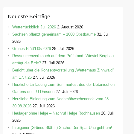
t
e
Neueste Beiträge
g
o
Wetterrückblick Juli 2026
2. August 2026
r
Sachsen pflanzt gemeinsam – 1000 Obstbäume
31. Juli
i
2026
e
Grünes Blätt’l 08/2026
28. Juli 2026
n
Ressourcenverbrauch auf dem Prüfstand: Wieviel Bergbau
erträgt die Erde?
27. Juli 2026
Bericht über die Konzeptvorstellung „Wetterhaus Zinnwald“
am 17.7.26
27. Juli 2026
Herzliche Einladung zum Sommerfest des der Botanischen
Gartens der TU Dresden
27. Juli 2026
Herzliche Einladung zum Nachmähwochenende vom 28. –
30.08.2026
27. Juli 2026
Heulager ohne Helge – Nachruf Helge Rochhausen
26. Juli
2026
In eigener (Grünes-Blätt’l-) Sache: Der Spar-Uhu geht um!