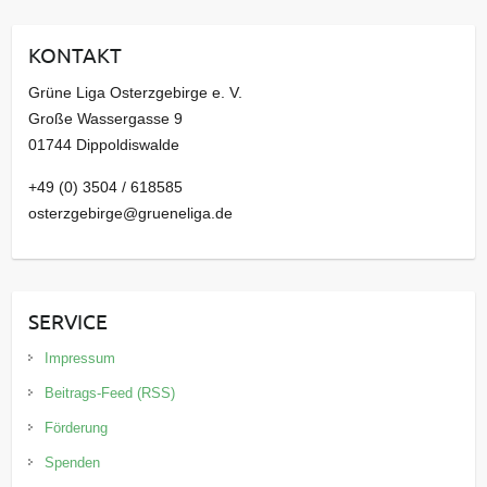
h
i
KONTAKT
v
Grüne Liga Osterzgebirge e. V.
Große Wassergasse 9
01744 Dippoldiswalde
+49 (0) 3504 / 618585
osterzgebirge@grueneliga.de
SERVICE
Impressum
Beitrags-Feed (RSS)
Förderung
Spenden