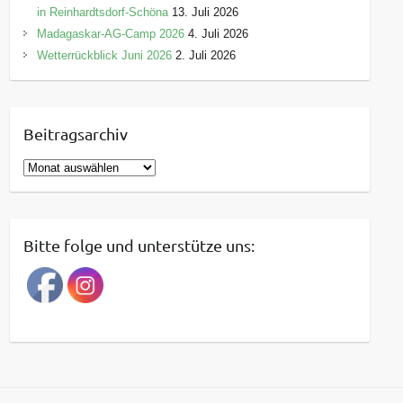
in Reinhardtsdorf-Schöna
13. Juli 2026
Madagaskar-AG-Camp 2026
4. Juli 2026
Wetterrückblick Juni 2026
2. Juli 2026
Beitragsarchiv
B
e
i
t
Bitte folge und unterstütze uns:
r
a
g
s
a
r
c