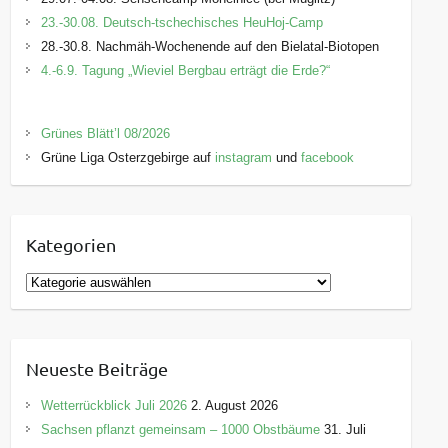
23.-30.08. Deutsch-tschechisches HeuHoj-Camp
28.-30.8. Nachmäh-Wochenende auf den Bielatal-Biotopen
4.-6.9. Tagung „Wieviel Bergbau erträgt die Erde?“
Grünes Blätt’l 08/2026
Grüne Liga Osterzgebirge auf
instagram
und
facebook
Kategorien
K
a
t
e
Neueste Beiträge
g
o
Wetterrückblick Juli 2026
2. August 2026
r
Sachsen pflanzt gemeinsam – 1000 Obstbäume
31. Juli