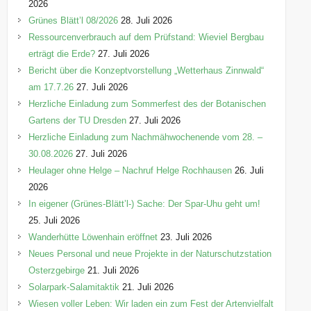
i
2026
e
Grünes Blätt’l 08/2026
28. Juli 2026
n
Ressourcenverbrauch auf dem Prüfstand: Wieviel Bergbau
erträgt die Erde?
27. Juli 2026
Bericht über die Konzeptvorstellung „Wetterhaus Zinnwald“
am 17.7.26
27. Juli 2026
Herzliche Einladung zum Sommerfest des der Botanischen
Gartens der TU Dresden
27. Juli 2026
Herzliche Einladung zum Nachmähwochenende vom 28. –
30.08.2026
27. Juli 2026
Heulager ohne Helge – Nachruf Helge Rochhausen
26. Juli
2026
In eigener (Grünes-Blätt’l-) Sache: Der Spar-Uhu geht um!
25. Juli 2026
Wanderhütte Löwenhain eröffnet
23. Juli 2026
Neues Personal und neue Projekte in der Naturschutzstation
Osterzgebirge
21. Juli 2026
Solarpark-Salamitaktik
21. Juli 2026
Wiesen voller Leben: Wir laden ein zum Fest der Artenvielfalt