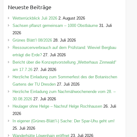
e
Neueste Beiträge
g
o
Wetterrückblick Juli 2026
2. August 2026
r
Sachsen pflanzt gemeinsam – 1000 Obstbäume
31. Juli
i
2026
e
Grünes Blätt’l 08/2026
28. Juli 2026
n
Ressourcenverbrauch auf dem Prüfstand: Wieviel Bergbau
erträgt die Erde?
27. Juli 2026
Bericht über die Konzeptvorstellung „Wetterhaus Zinnwald“
am 17.7.26
27. Juli 2026
Herzliche Einladung zum Sommerfest des der Botanischen
Gartens der TU Dresden
27. Juli 2026
Herzliche Einladung zum Nachmähwochenende vom 28. –
30.08.2026
27. Juli 2026
Heulager ohne Helge – Nachruf Helge Rochhausen
26. Juli
2026
In eigener (Grünes-Blätt’l-) Sache: Der Spar-Uhu geht um!
25. Juli 2026
Wanderhütte Löwenhain eröffnet
23. Juli 2026