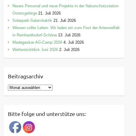
Neues Personal und neue Projekte in der Naturschutzstation
Osterzgebirge
21. Juli 2026
Solarpark-Salamitaktik
21. Juli 2026
Wiesen voller Leben: Wir laden ein zum Fest der Artenvielfalt
in Reinhardtsdorf-Schöna
13. Juli 2026
Madagaskar-AG-Camp 2026
4. Juli 2026
Wetterrückblick Juni 2026
2. Juli 2026
Beitragsarchiv
B
e
i
t
Bitte folge und unterstütze uns:
r
a
g