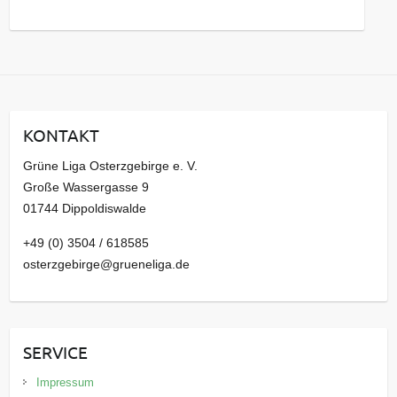
s
a
r
c
h
i
KONTAKT
v
Grüne Liga Osterzgebirge e. V.
Große Wassergasse 9
01744 Dippoldiswalde
+49 (0) 3504 / 618585
osterzgebirge@grueneliga.de
SERVICE
Impressum