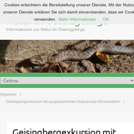
Cookies erleichtern die Bereitstellung unserer Dienste. Mit der Nutz
S
unserer Dienste erklären Sie sich damit einverstanden, dass wir Coo
k
Natur im Osterzgebirge
verwenden.
Mehr Informationen
OK
i
p
Informationen zur Natur im Osterzgebirge
t
o
c
o
n
t
e
n
t
Allgemein
Geisingbergexkursion mit ausgezeichneten Naturschutz-Ehrenamtlern
Geisingbergexkursion mit