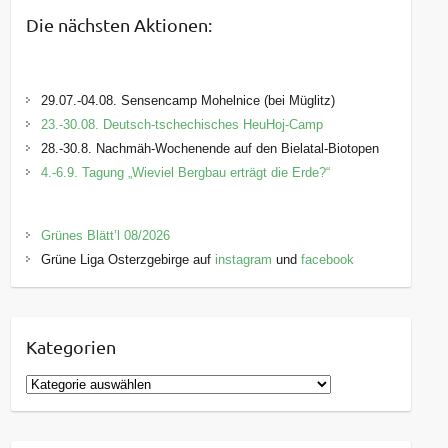
Die nächsten Aktionen:
29.07.-04.08. Sensencamp Mohelnice (bei Müglitz)
23.-30.08. Deutsch-tschechisches HeuHoj-Camp
28.-30.8. Nachmäh-Wochenende auf den Bielatal-Biotopen
4.-6.9. Tagung „Wieviel Bergbau erträgt die Erde?“
Grünes Blätt’l 08/2026
Grüne Liga Osterzgebirge auf
instagram
und
facebook
Kategorien
K
a
t