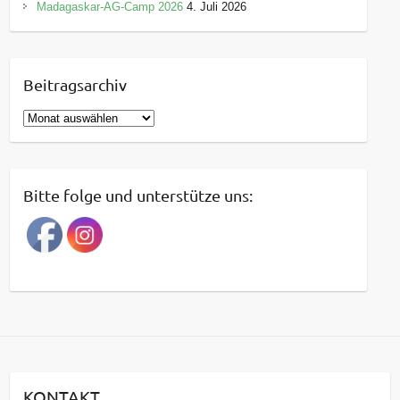
Madagaskar-AG-Camp 2026
4. Juli 2026
Beitragsarchiv
B
e
i
t
Bitte folge und unterstütze uns:
r
a
g
s
a
r
c
h
i
KONTAKT
v