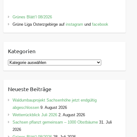
Grünes Blätt’l 08/2026
Grüne Liga Osterzgebirge auf
instagram
und
facebook
Kategorien
K
a
t
e
Neueste Beiträge
g
o
Waldumbauprojekt Sachsenhöhe jetzt endgültig
r
abgeschlossen
9. August 2026
i
Wetterrückblick Juli 2026
2. August 2026
e
Sachsen pflanzt gemeinsam – 1000 Obstbäume
31. Juli
n
2026
Grünes Blätt’l 08/2026
28. Juli 2026