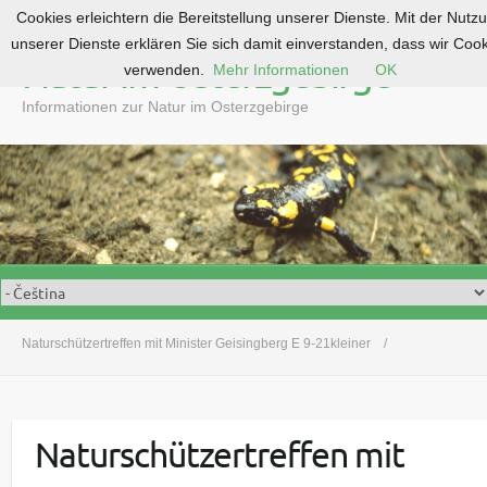
Cookies erleichtern die Bereitstellung unserer Dienste. Mit der Nutz
S
unserer Dienste erklären Sie sich damit einverstanden, dass wir Coo
k
Natur im Osterzgebirge
verwenden.
Mehr Informationen
OK
i
p
Informationen zur Natur im Osterzgebirge
t
o
c
o
n
t
e
n
t
Naturschützertreffen mit Minister Geisingberg E 9-21kleiner
Naturschützertreffen mit