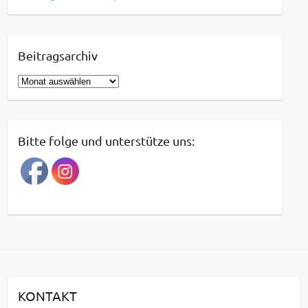
Beitragsarchiv
B
e
i
t
Bitte folge und unterstütze uns:
r
a
g
s
a
r
c
h
i
KONTAKT
v