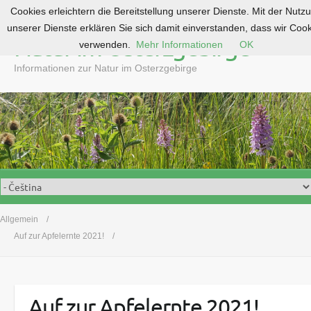
Cookies erleichtern die Bereitstellung unserer Dienste. Mit der Nutz
S
unserer Dienste erklären Sie sich damit einverstanden, dass wir Coo
k
Natur im Osterzgebirge
verwenden.
Mehr Informationen
OK
i
p
Informationen zur Natur im Osterzgebirge
t
o
c
o
n
t
e
n
t
Allgemein
Auf zur Apfelernte 2021!
Auf zur Apfelernte 2021!