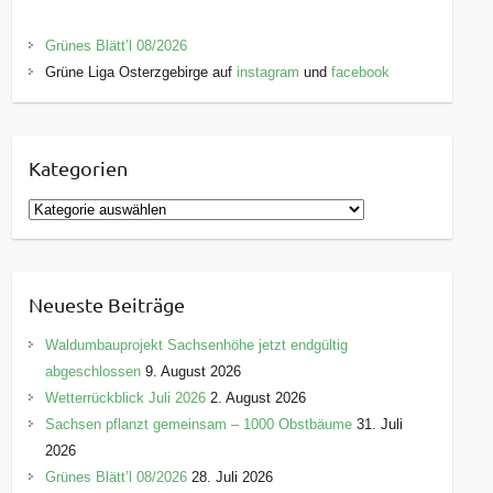
Grünes Blätt’l 08/2026
Grüne Liga Osterzgebirge auf
instagram
und
facebook
Kategorien
K
a
t
e
Neueste Beiträge
g
o
Waldumbauprojekt Sachsenhöhe jetzt endgültig
r
abgeschlossen
9. August 2026
i
Wetterrückblick Juli 2026
2. August 2026
e
Sachsen pflanzt gemeinsam – 1000 Obstbäume
31. Juli
n
2026
Grünes Blätt’l 08/2026
28. Juli 2026