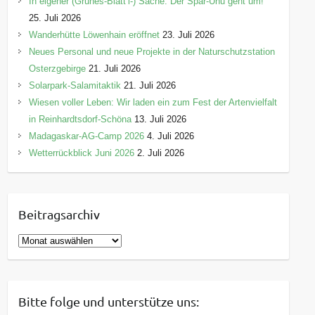
In eigener (Grünes-Blätt’l-) Sache: Der Spar-Uhu geht um!
25. Juli 2026
Wanderhütte Löwenhain eröffnet
23. Juli 2026
Neues Personal und neue Projekte in der Naturschutzstation
Osterzgebirge
21. Juli 2026
Solarpark-Salamitaktik
21. Juli 2026
Wiesen voller Leben: Wir laden ein zum Fest der Artenvielfalt
in Reinhardtsdorf-Schöna
13. Juli 2026
Madagaskar-AG-Camp 2026
4. Juli 2026
Wetterrückblick Juni 2026
2. Juli 2026
Beitragsarchiv
B
e
i
t
Bitte folge und unterstütze uns:
r