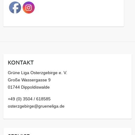
a
g
s
a
r
c
h
i
KONTAKT
v
Grüne Liga Osterzgebirge e. V.
Große Wassergasse 9
01744 Dippoldiswalde
+49 (0) 3504 / 618585
osterzgebirge@grueneliga.de