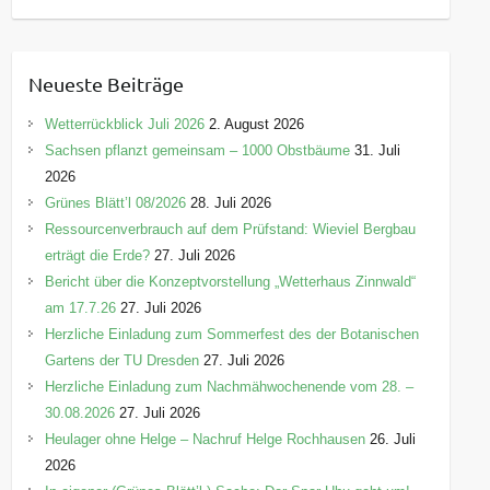
a
t
e
Neueste Beiträge
g
o
Wetterrückblick Juli 2026
2. August 2026
r
Sachsen pflanzt gemeinsam – 1000 Obstbäume
31. Juli
i
2026
e
Grünes Blätt’l 08/2026
28. Juli 2026
n
Ressourcenverbrauch auf dem Prüfstand: Wieviel Bergbau
erträgt die Erde?
27. Juli 2026
Bericht über die Konzeptvorstellung „Wetterhaus Zinnwald“
am 17.7.26
27. Juli 2026
Herzliche Einladung zum Sommerfest des der Botanischen
Gartens der TU Dresden
27. Juli 2026
Herzliche Einladung zum Nachmähwochenende vom 28. –
30.08.2026
27. Juli 2026
Heulager ohne Helge – Nachruf Helge Rochhausen
26. Juli
2026