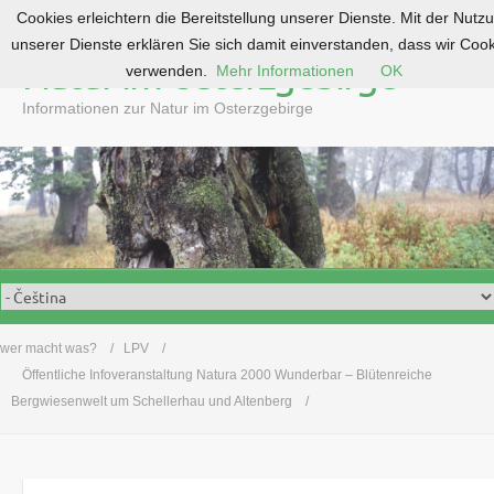
Cookies erleichtern die Bereitstellung unserer Dienste. Mit der Nutz
S
unserer Dienste erklären Sie sich damit einverstanden, dass wir Coo
k
Natur im Osterzgebirge
verwenden.
Mehr Informationen
OK
i
p
Informationen zur Natur im Osterzgebirge
t
o
c
o
n
t
e
n
t
wer macht was?
LPV
Öffentliche Infoveranstaltung Natura 2000 Wunderbar – Blütenreiche
Bergwiesenwelt um Schellerhau und Altenberg