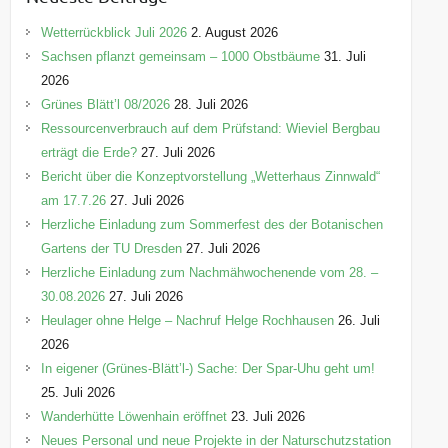
g
o
Wetterrückblick Juli 2026
2. August 2026
r
Sachsen pflanzt gemeinsam – 1000 Obstbäume
31. Juli
i
2026
e
Grünes Blätt’l 08/2026
28. Juli 2026
n
Ressourcenverbrauch auf dem Prüfstand: Wieviel Bergbau
erträgt die Erde?
27. Juli 2026
Bericht über die Konzeptvorstellung „Wetterhaus Zinnwald“
am 17.7.26
27. Juli 2026
Herzliche Einladung zum Sommerfest des der Botanischen
Gartens der TU Dresden
27. Juli 2026
Herzliche Einladung zum Nachmähwochenende vom 28. –
30.08.2026
27. Juli 2026
Heulager ohne Helge – Nachruf Helge Rochhausen
26. Juli
2026
In eigener (Grünes-Blätt’l-) Sache: Der Spar-Uhu geht um!
25. Juli 2026
Wanderhütte Löwenhain eröffnet
23. Juli 2026
Neues Personal und neue Projekte in der Naturschutzstation