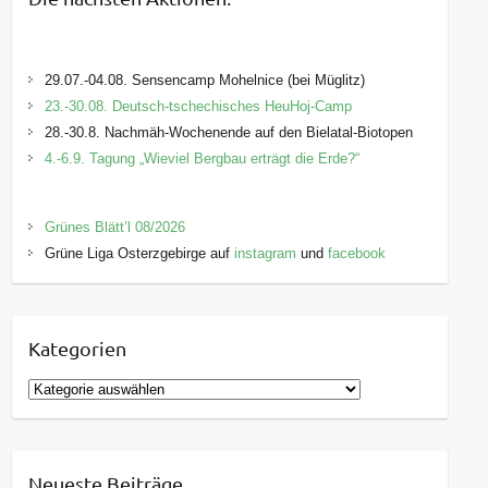
29.07.-04.08. Sensencamp Mohelnice (bei Müglitz)
23.-30.08. Deutsch-tschechisches HeuHoj-Camp
28.-30.8. Nachmäh-Wochenende auf den Bielatal-Biotopen
4.-6.9. Tagung „Wieviel Bergbau erträgt die Erde?“
Grünes Blätt’l 08/2026
Grüne Liga Osterzgebirge auf
instagram
und
facebook
Kategorien
K
a
t
e
Neueste Beiträge