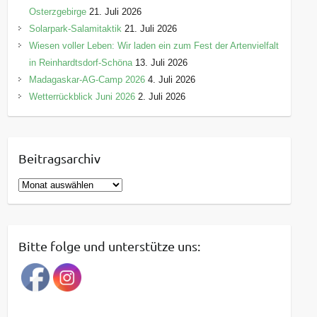
Osterzgebirge
21. Juli 2026
Solarpark-Salamitaktik
21. Juli 2026
Wiesen voller Leben: Wir laden ein zum Fest der Artenvielfalt
in Reinhardtsdorf-Schöna
13. Juli 2026
Madagaskar-AG-Camp 2026
4. Juli 2026
Wetterrückblick Juni 2026
2. Juli 2026
Beitragsarchiv
B
e
i
t
Bitte folge und unterstütze uns:
r
a
g
s