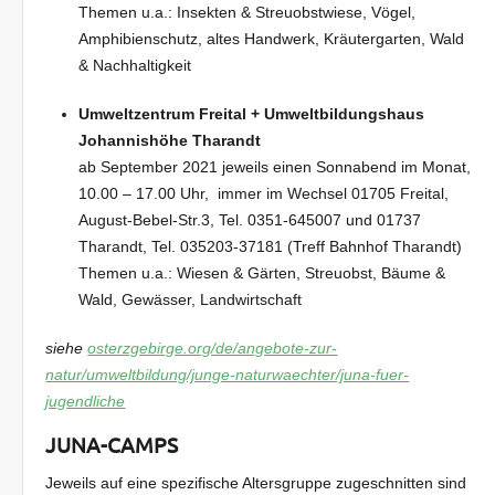
Themen u.a.: Insekten & Streuobstwiese, Vögel,
Amphibienschutz, altes Handwerk, Kräutergarten, Wald
& Nachhaltigkeit
Umweltzentrum Freital + Umweltbildungshaus
Johannishöhe Tharandt
ab September 2021 jeweils einen Sonnabend im Monat,
10.00 – 17.00 Uhr, immer im Wechsel 01705 Freital,
August-Bebel-Str.3, Tel. 0351-645007 und 01737
Tharandt, Tel. 035203-37181 (Treff Bahnhof Tharandt)
Themen u.a.: Wiesen & Gärten, Streuobst, Bäume &
Wald, Gewässer, Landwirtschaft
siehe
osterzgebirge.org/de/angebote-zur-
natur/umweltbildung/junge-naturwaechter/juna-fuer-
jugendliche
JUNA-CAMPS
Jeweils auf eine spezifische Altersgruppe zugeschnitten sind