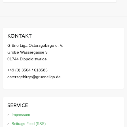
a
r
c
h
i
KONTAKT
v
Grüne Liga Osterzgebirge e. V.
Große Wassergasse 9
01744 Dippoldiswalde
+49 (0) 3504 / 618585
osterzgebirge@grueneliga.de
SERVICE
Impressum
Beitrags-Feed (RSS)