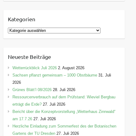
Kategorien
K
a
t
e
Neueste Beiträge
g
o
Wetterrückblick Juli 2026
2. August 2026
r
Sachsen pflanzt gemeinsam – 1000 Obstbäume
31. Juli
i
2026
e
Grünes Blätt’l 08/2026
28. Juli 2026
n
Ressourcenverbrauch auf dem Prüfstand: Wieviel Bergbau
erträgt die Erde?
27. Juli 2026
Bericht über die Konzeptvorstellung „Wetterhaus Zinnwald“
am 17.7.26
27. Juli 2026
Herzliche Einladung zum Sommerfest des der Botanischen
Gartens der TU Dresden
27. Juli 2026