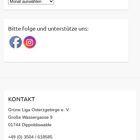
B
e
i
t
Bitte folge und unterstütze uns:
r
a
g
s
a
r
c
h
i
KONTAKT
v
Grüne Liga Osterzgebirge e. V.
Große Wassergasse 9
01744 Dippoldiswalde
+49 (0) 3504 / 618585