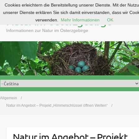
Cookies erleichtern die Bereitstellung unserer Dienste. Mit der Nutz
S
unserer Dienste erklären Sie sich damit einverstanden, dass wir Coo
k
Natur im Osterzgebirge
verwenden.
Mehr Informationen
OK
i
p
Informationen zur Natur im Osterzgebirge
t
o
c
o
n
t
e
n
t
Allgemein
Natur im Angebot – Projekt „Himmelschlüssel öffnen Welten“
Natur im Angebot – Projekt