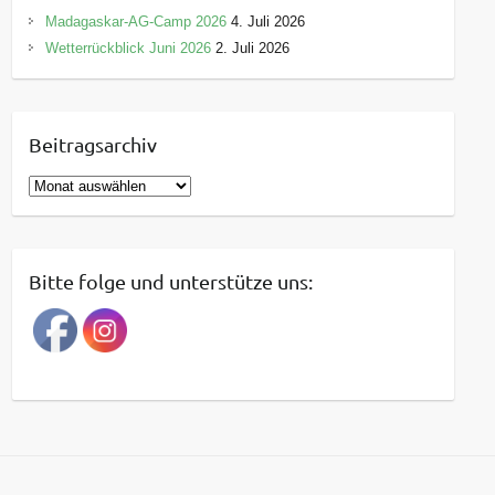
Madagaskar-AG-Camp 2026
4. Juli 2026
Wetterrückblick Juni 2026
2. Juli 2026
Beitragsarchiv
B
e
i
t
Bitte folge und unterstütze uns:
r
a
g
s
a
r
c
h