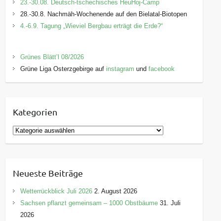
23.-30.08. Deutsch-tschechisches HeuHoj-Camp
28.-30.8. Nachmäh-Wochenende auf den Bielatal-Biotopen
4.-6.9. Tagung „Wieviel Bergbau erträgt die Erde?“
Grünes Blätt’l 08/2026
Grüne Liga Osterzgebirge auf
instagram
und
facebook
Kategorien
K
a
t
e
Neueste Beiträge
g
o
Wetterrückblick Juli 2026
2. August 2026
r
Sachsen pflanzt gemeinsam – 1000 Obstbäume
31. Juli
i
2026