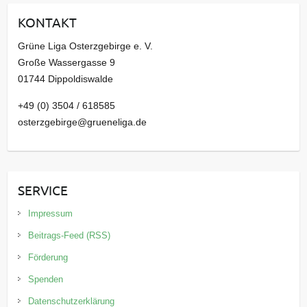
i
KONTAKT
v
Grüne Liga Osterzgebirge e. V.
Große Wassergasse 9
01744 Dippoldiswalde
+49 (0) 3504 / 618585
osterzgebirge@grueneliga.de
SERVICE
Impressum
Beitrags-Feed (RSS)
Förderung
Spenden
Datenschutzerklärung