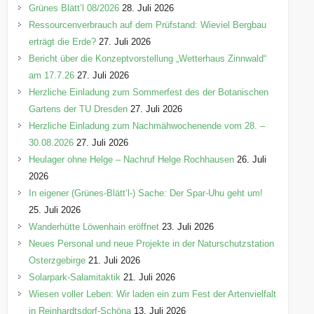
e
Grünes Blätt’l 08/2026
28. Juli 2026
n
Ressourcenverbrauch auf dem Prüfstand: Wieviel Bergbau
erträgt die Erde?
27. Juli 2026
Bericht über die Konzeptvorstellung „Wetterhaus Zinnwald“
am 17.7.26
27. Juli 2026
Herzliche Einladung zum Sommerfest des der Botanischen
Gartens der TU Dresden
27. Juli 2026
Herzliche Einladung zum Nachmähwochenende vom 28. –
30.08.2026
27. Juli 2026
Heulager ohne Helge – Nachruf Helge Rochhausen
26. Juli
2026
In eigener (Grünes-Blätt’l-) Sache: Der Spar-Uhu geht um!
25. Juli 2026
Wanderhütte Löwenhain eröffnet
23. Juli 2026
Neues Personal und neue Projekte in der Naturschutzstation
Osterzgebirge
21. Juli 2026
Solarpark-Salamitaktik
21. Juli 2026
Wiesen voller Leben: Wir laden ein zum Fest der Artenvielfalt
in Reinhardtsdorf-Schöna
13. Juli 2026