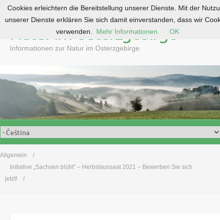
Cookies erleichtern die Bereitstellung unserer Dienste. Mit der Nutz
S
unserer Dienste erklären Sie sich damit einverstanden, dass wir Coo
k
Natur im Osterzgebirge
verwenden.
Mehr Informationen
OK
i
p
Informationen zur Natur im Osterzgebirge
t
o
c
o
n
t
e
n
t
Allgemein
Initiative „Sachsen blüht“ – Herbstaussaat 2021 – Bewerben Sie sich
jetzt!