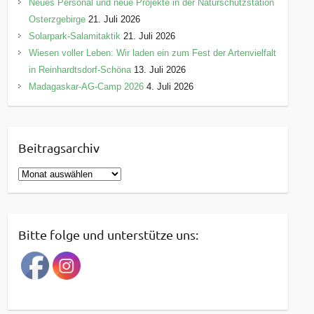
Neues Personal und neue Projekte in der Naturschutzstation
Osterzgebirge
21. Juli 2026
Solarpark-Salamitaktik
21. Juli 2026
Wiesen voller Leben: Wir laden ein zum Fest der Artenvielfalt
in Reinhardtsdorf-Schöna
13. Juli 2026
Madagaskar-AG-Camp 2026
4. Juli 2026
Beitragsarchiv
B
e
i
t
Bitte folge und unterstütze uns:
r
a
g
s
a