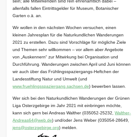
sein; alle Mitwirkenden sind rein ehrenamtlich dabei –
allenfalls fallen Eintrittsgelder für Museum, Botanischer
Garten o.ä. an.
Wir wollen in den nächsten Wochen versuchen, einen
kleinen Jahresplan für die Naturkundlichen Wanderungen
2021 zu erstellen. Dazu sind Vorschläge für mögliche Ziele
und Themen sehr willkommen – vor allem aber Angebote
von „Auskennern“ zur Mitwirkung bei Organisation und
Durchführung. Wanderungen zwischen April und Juni können
wir auch über das Frühlingsspaziergangs-Heftchen der
Landesstiftung Natur und Umwelt (und
www.fruehlingsspaziergang.sachsen.de
) bewerben lassen.
Wer sich bei den Naturkundlichen Wanderungen der Grünen
Liga Osterzgebirge im Jahr 2021 mit einbringen möchte,
kann sich gern bei Andreas Walther (035052-25232,
Walther-
Andreas64@web.de
) und/oder Jens Weber (035054-28649,
jens@osterzgebirge.org
) melden.