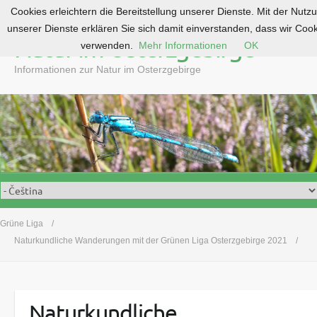
Cookies erleichtern die Bereitstellung unserer Dienste. Mit der Nutz
S
unserer Dienste erklären Sie sich damit einverstanden, dass wir Coo
k
Natur im Osterzgebirge
verwenden.
Mehr Informationen
OK
i
p
Informationen zur Natur im Osterzgebirge
t
o
c
o
n
t
e
n
t
Grüne Liga
Naturkundliche Wanderungen mit der Grünen Liga Osterzgebirge 2021
Naturkundliche