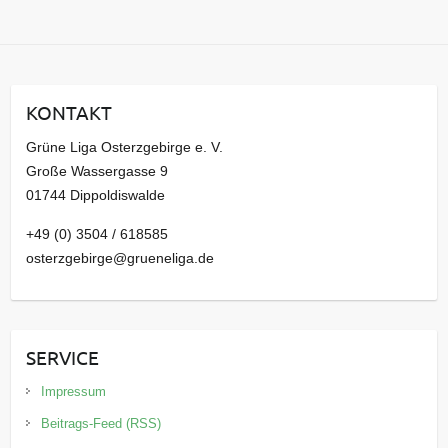
r
c
h
i
KONTAKT
v
Grüne Liga Osterzgebirge e. V.
Große Wassergasse 9
01744 Dippoldiswalde
+49 (0) 3504 / 618585
osterzgebirge@grueneliga.de
SERVICE
Impressum
Beitrags-Feed (RSS)