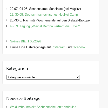
29.07.-04.08. Sensencamp Mohelnice (bei Müglitz)
23.-30.08. Deutsch-tschechisches HeuHoj-Camp
28.-30.8. Nachmäh-Wochenende auf den Bielatal-Biotopen
4.-6.9. Tagung „Wieviel Bergbau erträgt die Erde?“
Grünes Blätt’l 08/2026
Grüne Liga Osterzgebirge auf
instagram
und
facebook
Kategorien
K
a
t
e
Neueste Beiträge
g
o
Waldumbauprojekt Sachsenhöhe jetzt endgültig