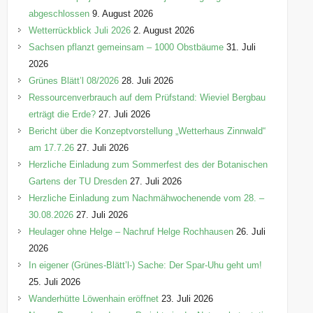
r
abgeschlossen
9. August 2026
i
Wetterrückblick Juli 2026
2. August 2026
e
Sachsen pflanzt gemeinsam – 1000 Obstbäume
31. Juli
n
2026
Grünes Blätt’l 08/2026
28. Juli 2026
Ressourcenverbrauch auf dem Prüfstand: Wieviel Bergbau
erträgt die Erde?
27. Juli 2026
Bericht über die Konzeptvorstellung „Wetterhaus Zinnwald“
am 17.7.26
27. Juli 2026
Herzliche Einladung zum Sommerfest des der Botanischen
Gartens der TU Dresden
27. Juli 2026
Herzliche Einladung zum Nachmähwochenende vom 28. –
30.08.2026
27. Juli 2026
Heulager ohne Helge – Nachruf Helge Rochhausen
26. Juli
2026
In eigener (Grünes-Blätt’l-) Sache: Der Spar-Uhu geht um!
25. Juli 2026
Wanderhütte Löwenhain eröffnet
23. Juli 2026