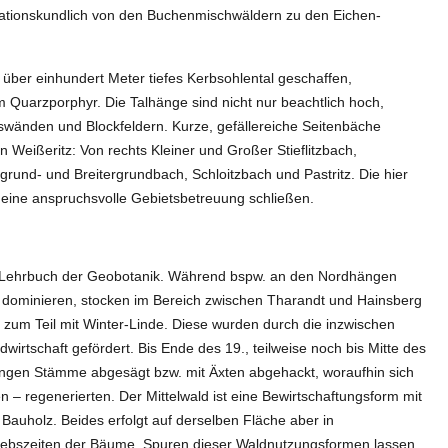
ationskundlich von den Buchenmischwäldern zu den Eichen-
l über einhundert Meter tiefes Kerbsohlental geschaffen,
 Quarzporphyr. Die Talhänge sind nicht nur beachtlich hoch,
elswänden und Blockfeldern. Kurze, gefällereiche Seitenbäche
Weißeritz: Von rechts Kleiner und Großer Stieflitzbach,
rund- und Breitergrundbach, Schloitzbach und Pastritz. Die hier
f eine anspruchsvolle Gebietsbetreuung schließen.
es Lehrbuch der Geobotanik. Während bspw. an den Nordhängen
dominieren, stocken im Bereich zwischen Tharandt und Hainsberg
um Teil mit Winter-Linde. Diese wurden durch die inzwischen
wirtschaft gefördert. Bis Ende des 19., teilweise noch bis Mitte des
ungen Stämme abgesägt bzw. mit Äxten abgehackt, woraufhin sich
 – regenerierten. Der Mittelwald ist eine Bewirtschaftungsform mit
auholz. Beides erfolgt auf derselben Fläche aber in
triebszeiten der Bäume. Spuren dieser Waldnutzungsformen lassen