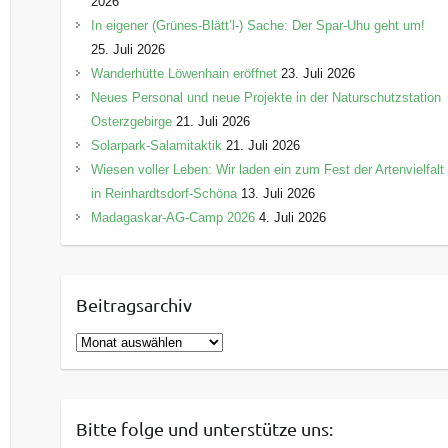
2026
In eigener (Grünes-Blätt’l-) Sache: Der Spar-Uhu geht um!
25. Juli 2026
Wanderhütte Löwenhain eröffnet
23. Juli 2026
Neues Personal und neue Projekte in der Naturschutzstation
Osterzgebirge
21. Juli 2026
Solarpark-Salamitaktik
21. Juli 2026
Wiesen voller Leben: Wir laden ein zum Fest der Artenvielfalt
in Reinhardtsdorf-Schöna
13. Juli 2026
Madagaskar-AG-Camp 2026
4. Juli 2026
Beitragsarchiv
B
e
i
t
Bitte folge und unterstütze uns:
r