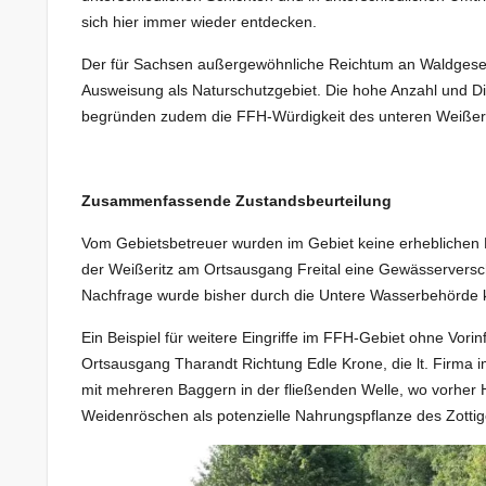
sich hier immer wieder entdecken.
Der für Sachsen außergewöhnliche Reichtum an Waldgesel
Ausweisung als Naturschutzgebiet. Die hohe Anzahl und 
begründen zudem die FFH-Würdigkeit des unteren Weißeri
Zusammenfassende Zustandsbeurteilung
Vom Gebietsbetreuer wurden im Gebiet keine erheblichen Be
der Weißeritz am Ortsausgang Freital eine Gewässerversc
Nachfrage wurde bisher durch die Untere Wasserbehörde 
Ein Beispiel für weitere Eingriffe im FFH-Gebiet ohne Vor
Ortsausgang Tharandt Richtung Edle Krone, die lt. Firma 
mit mehreren Baggern in der fließenden Welle, wo vorher H
Weidenröschen als potenzielle Nahrungspflanze des Zott