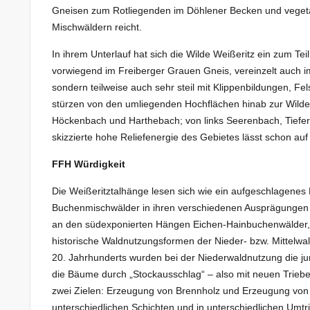
Gneisen zum Rotliegenden im Döhlener Becken und veget
Mischwäldern reicht.
In ihrem Unterlauf hat sich die Wilde Weißeritz ein zum Tei
vorwiegend im Freiberger Grauen Gneis, vereinzelt auch im
sondern teilweise auch sehr steil mit Klippenbildungen, F
stürzen von den umliegenden Hochflächen hinab zur Wilden 
Höckenbach und Harthebach; von links Seerenbach, Tieferg
skizzierte hohe Reliefenergie des Gebietes lässt schon au
FFH Würdigkeit
Die Weißeritztalhänge lesen sich wie ein aufgeschlagen
Buchenmischwälder in ihren verschiedenen Ausprägungen 
an den südexponierten Hängen Eichen-Hainbuchenwälder, z
historische Waldnutzungsformen der Nieder- bzw. Mittelwald
20. Jahrhunderts wurden bei der Niederwaldnutzung die j
die Bäume durch „Stockausschlag“ – also mit neuen Trieben
zwei Zielen: Erzeugung von Brennholz und Erzeugung von B
unterschiedlichen Schichten und in unterschiedlichen Um