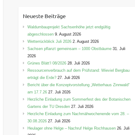
t
e
Neueste Beiträge
g
o
Waldumbauprojekt Sachsenhöhe jetzt endgültig
r
abgeschlossen
9. August 2026
i
Wetterrückblick Juli 2026
2. August 2026
e
Sachsen pflanzt gemeinsam – 1000 Obstbäume
31. Juli
n
2026
Grünes Blätt’l 08/2026
28. Juli 2026
Ressourcenverbrauch auf dem Prüfstand: Wieviel Bergbau
erträgt die Erde?
27. Juli 2026
Bericht über die Konzeptvorstellung „Wetterhaus Zinnwald“
am 17.7.26
27. Juli 2026
Herzliche Einladung zum Sommerfest des der Botanischen
Gartens der TU Dresden
27. Juli 2026
Herzliche Einladung zum Nachmähwochenende vom 28. –
30.08.2026
27. Juli 2026
Heulager ohne Helge – Nachruf Helge Rochhausen
26. Juli