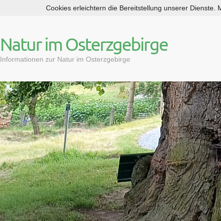
Cookies erleichtern die Bereitstellung unserer Dienste.
S
k
i
Natur im Osterzgebirge
p
t
Informationen zur Natur im Osterzgebirge
o
c
o
n
t
e
n
t