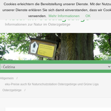
Cookies erleichtern die Bereitstellung unserer Dienste. Mit der Nutz
S
unserer Dienste erklären Sie sich damit einverstanden, dass wir Coo
k
Natur im Osterzgebirge
verwenden.
Mehr Informationen
OK
i
p
Informationen zur Natur im Osterzgebirge
t
o
c
o
n
t
e
n
t
Allgemein
eku-Preise auch für Naturschutzstation Osterzgebirge und Grüne Liga
Osterzgebirge