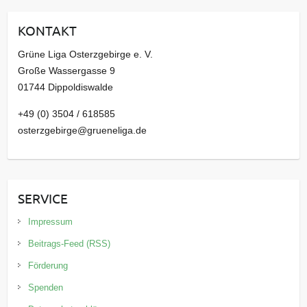
i
KONTAKT
v
Grüne Liga Osterzgebirge e. V.
Große Wassergasse 9
01744 Dippoldiswalde
+49 (0) 3504 / 618585
osterzgebirge@grueneliga.de
SERVICE
Impressum
Beitrags-Feed (RSS)
Förderung
Spenden