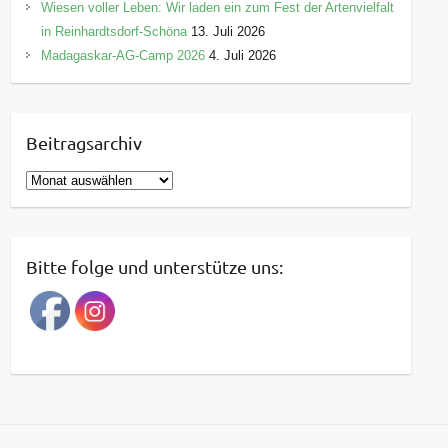
Wiesen voller Leben: Wir laden ein zum Fest der Artenvielfalt
in Reinhardtsdorf-Schöna
13. Juli 2026
Madagaskar-AG-Camp 2026
4. Juli 2026
Beitragsarchiv
B
e
i
t
Bitte folge und unterstütze uns:
r
a
g
s
a
r
c
h