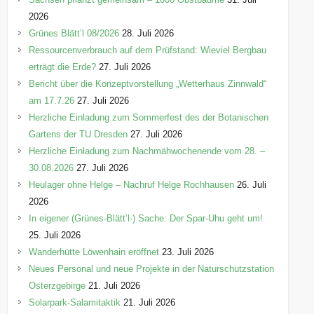
n
2026
Grünes Blätt’l 08/2026
28. Juli 2026
Ressourcenverbrauch auf dem Prüfstand: Wieviel Bergbau
erträgt die Erde?
27. Juli 2026
Bericht über die Konzeptvorstellung „Wetterhaus Zinnwald“
am 17.7.26
27. Juli 2026
Herzliche Einladung zum Sommerfest des der Botanischen
Gartens der TU Dresden
27. Juli 2026
Herzliche Einladung zum Nachmähwochenende vom 28. –
30.08.2026
27. Juli 2026
Heulager ohne Helge – Nachruf Helge Rochhausen
26. Juli
2026
In eigener (Grünes-Blätt’l-) Sache: Der Spar-Uhu geht um!
25. Juli 2026
Wanderhütte Löwenhain eröffnet
23. Juli 2026
Neues Personal und neue Projekte in der Naturschutzstation
Osterzgebirge
21. Juli 2026
Solarpark-Salamitaktik
21. Juli 2026