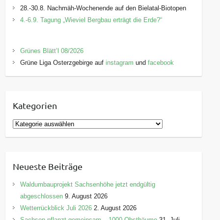
28.-30.8. Nachmäh-Wochenende auf den Bielatal-Biotopen
4.-6.9. Tagung „Wieviel Bergbau erträgt die Erde?“
Grünes Blätt’l 08/2026
Grüne Liga Osterzgebirge auf
instagram
und
facebook
Kategorien
K
a
t
e
Neueste Beiträge
g
o
Waldumbauprojekt Sachsenhöhe jetzt endgültig
r
abgeschlossen
9. August 2026
i
Wetterrückblick Juli 2026
2. August 2026
e
Sachsen pflanzt gemeinsam – 1000 Obstbäume
31. Juli