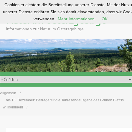
Cookies erleichtern die Bereitstellung unserer Dienste. Mit der Nutz
S
unserer Dienste erklären Sie sich damit einverstanden, dass wir Coo
k
Natur im Osterzgebirge
verwenden.
Mehr Informationen
OK
i
p
Informationen zur Natur im Osterzgebirge
t
o
c
o
n
t
e
n
t
Allgemein
bis 13. Dezember: Beiträge für die Jahresendausgabe des Grünen Blätt’ls
willkommen!