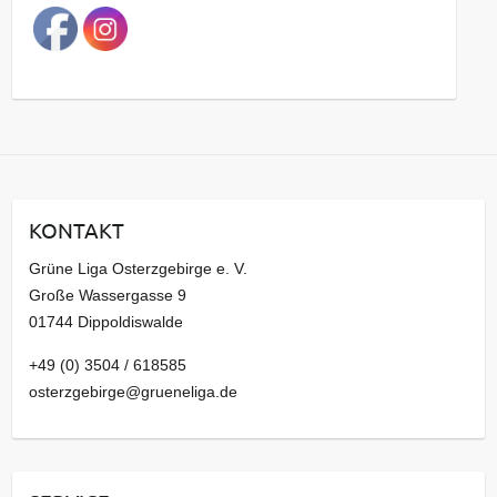
a
g
s
a
r
c
h
i
KONTAKT
v
Grüne Liga Osterzgebirge e. V.
Große Wassergasse 9
01744 Dippoldiswalde
+49 (0) 3504 / 618585
osterzgebirge@grueneliga.de