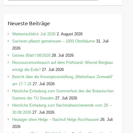
a
t
e
Neueste Beiträge
g
o
Wetterrückblick Juli 2026
2. August 2026
r
Sachsen pflanzt gemeinsam – 1000 Obstbäume
31. Juli
i
2026
e
Grünes Blätt’l 08/2026
28. Juli 2026
n
Ressourcenverbrauch auf dem Prüfstand: Wieviel Bergbau
erträgt die Erde?
27. Juli 2026
Bericht über die Konzeptvorstellung „Wetterhaus Zinnwald“
am 17.7.26
27. Juli 2026
Herzliche Einladung zum Sommerfest des der Botanischen
Gartens der TU Dresden
27. Juli 2026
Herzliche Einladung zum Nachmähwochenende vom 28. –
30.08.2026
27. Juli 2026
Heulager ohne Helge – Nachruf Helge Rochhausen
26. Juli
2026