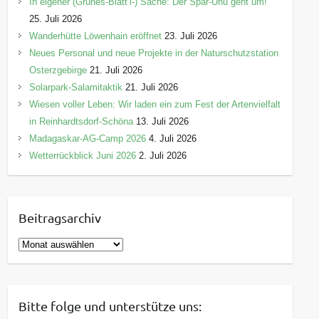
In eigener (Grünes-Blätt’l-) Sache: Der Spar-Uhu geht um!
25. Juli 2026
Wanderhütte Löwenhain eröffnet
23. Juli 2026
Neues Personal und neue Projekte in der Naturschutzstation
Osterzgebirge
21. Juli 2026
Solarpark-Salamitaktik
21. Juli 2026
Wiesen voller Leben: Wir laden ein zum Fest der Artenvielfalt
in Reinhardtsdorf-Schöna
13. Juli 2026
Madagaskar-AG-Camp 2026
4. Juli 2026
Wetterrückblick Juni 2026
2. Juli 2026
Beitragsarchiv
B
e
i
t
Bitte folge und unterstütze uns:
r