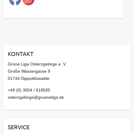
g
s
a
r
c
h
i
KONTAKT
v
Grüne Liga Osterzgebirge e. V.
Große Wassergasse 9
01744 Dippoldiswalde
+49 (0) 3504 / 618585
osterzgebirge@grueneliga.de
SERVICE