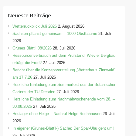
t
e
Neueste Beiträge
g
o
Wetterrückblick Juli 2026
2. August 2026
r
Sachsen pflanzt gemeinsam – 1000 Obstbäume
31. Juli
i
2026
e
Grünes Blätt’l 08/2026
28. Juli 2026
n
Ressourcenverbrauch auf dem Prüfstand: Wieviel Bergbau
erträgt die Erde?
27. Juli 2026
Bericht über die Konzeptvorstellung „Wetterhaus Zinnwald“
am 17.7.26
27. Juli 2026
Herzliche Einladung zum Sommerfest des der Botanischen
Gartens der TU Dresden
27. Juli 2026
Herzliche Einladung zum Nachmähwochenende vom 28. –
30.08.2026
27. Juli 2026
Heulager ohne Helge – Nachruf Helge Rochhausen
26. Juli
2026
In eigener (Grünes-Blätt’l-) Sache: Der Spar-Uhu geht um!
25. Juli 2026