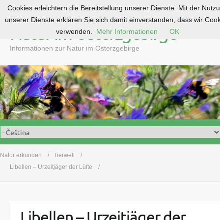
Cookies erleichtern die Bereitstellung unserer Dienste. Mit der Nutz
S
unserer Dienste erklären Sie sich damit einverstanden, dass wir Coo
k
Natur im Osterzgebirge
verwenden.
Mehr Informationen
OK
i
p
Informationen zur Natur im Osterzgebirge
t
o
c
o
n
t
e
n
t
Natur erkunden
Tierwelt
Libellen – Urzeitjäger der Lüfte
Libellen – Urzeitjäger der