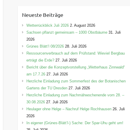
t
e
Neueste Beiträge
g
o
Wetterrückblick Juli 2026
2. August 2026
r
Sachsen pflanzt gemeinsam – 1000 Obstbäume
31. Juli
i
2026
e
Grünes Blätt’l 08/2026
28. Juli 2026
n
Ressourcenverbrauch auf dem Prüfstand: Wieviel Bergbau
erträgt die Erde?
27. Juli 2026
Bericht über die Konzeptvorstellung „Wetterhaus Zinnwald“
am 17.7.26
27. Juli 2026
Herzliche Einladung zum Sommerfest des der Botanischen
Gartens der TU Dresden
27. Juli 2026
Herzliche Einladung zum Nachmähwochenende vom 28. –
30.08.2026
27. Juli 2026
Heulager ohne Helge – Nachruf Helge Rochhausen
26. Juli
2026
In eigener (Grünes-Blätt’l-) Sache: Der Spar-Uhu geht um!
25. Juli 2026