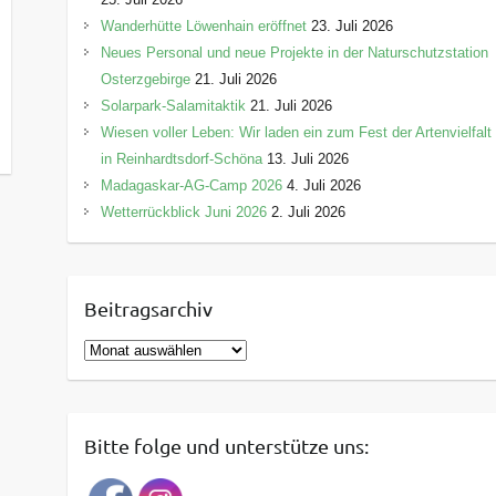
Wanderhütte Löwenhain eröffnet
23. Juli 2026
Neues Personal und neue Projekte in der Naturschutzstation
Osterzgebirge
21. Juli 2026
Solarpark-Salamitaktik
21. Juli 2026
Wiesen voller Leben: Wir laden ein zum Fest der Artenvielfalt
in Reinhardtsdorf-Schöna
13. Juli 2026
Madagaskar-AG-Camp 2026
4. Juli 2026
Wetterrückblick Juni 2026
2. Juli 2026
Beitragsarchiv
B
e
i
t
Bitte folge und unterstütze uns:
r
a