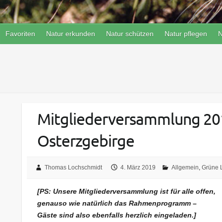
Favoriten
Natur erkunden
Natur schützen
Natur pflegen
N
Mitgliederversammlung 201
Osterzgebirge
Thomas Lochschmidt
4. März 2019
Allgemein
,
Grüne 
[PS: Unsere Mitgliederversammlung ist für alle offen,
genauso wie natürlich das Rahmenprogramm –
Gäste sind also ebenfalls herzlich eingeladen.]