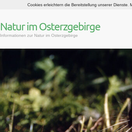
Cookies erleichtern die Bereitstellung unserer Dienste.
S
k
i
Natur im Osterzgebirge
p
t
Informationen zur Natur im Osterzgebirge
o
c
o
n
t
e
n
t