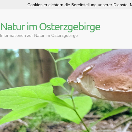
Cookies erleichtern die Bereitstellung unserer Dienste.
S
k
i
Natur im Osterzgebirge
p
t
Informationen zur Natur im Osterzgebirge
o
c
o
n
t
e
n
t