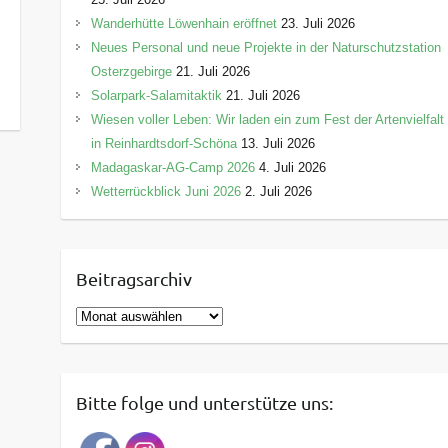
Wanderhütte Löwenhain eröffnet
23. Juli 2026
Neues Personal und neue Projekte in der Naturschutzstation
Osterzgebirge
21. Juli 2026
Solarpark-Salamitaktik
21. Juli 2026
Wiesen voller Leben: Wir laden ein zum Fest der Artenvielfalt
in Reinhardtsdorf-Schöna
13. Juli 2026
Madagaskar-AG-Camp 2026
4. Juli 2026
Wetterrückblick Juni 2026
2. Juli 2026
Beitragsarchiv
B
e
i
t
Bitte folge und unterstütze uns:
r
a