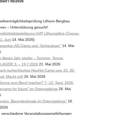
lätt’l 06/2026
ltverträglichkeitsprüfung Lithium-Bergbau
vec – Unterstützung gesucht!
entlichkeitsbeteiligung UVP Lithiumpläne Cínovec
11. Juni
14. Mai 2026)
agaskar-AG-Camp und „Vorheulager“
14. Mai
6
 dieses Jahr wieder – Sommer, Sonne,
LAGER! 3. – 19.7.2026
21. Mai 2026
tsch-tschechisches HeuHoj-Camp vom 23.-30.
st: Macht mit!
26. Mai 2026
Sonne zum Beruf machen? 7.-12. Sept. 2026:
arcamp for future” im Osterzgebirge
26. Mai
6
ursion „Baumdenkmale im Osterzgebirge“
18.
 2026
e verschiedene Veranstaltungsempfehlungen