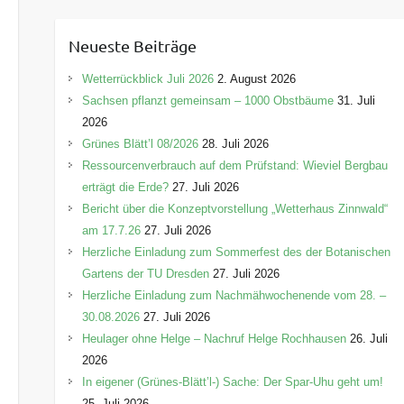
t
e
Neueste Beiträge
g
o
Wetterrückblick Juli 2026
2. August 2026
r
Sachsen pflanzt gemeinsam – 1000 Obstbäume
31. Juli
i
2026
e
Grünes Blätt’l 08/2026
28. Juli 2026
n
Ressourcenverbrauch auf dem Prüfstand: Wieviel Bergbau
erträgt die Erde?
27. Juli 2026
Bericht über die Konzeptvorstellung „Wetterhaus Zinnwald“
am 17.7.26
27. Juli 2026
Herzliche Einladung zum Sommerfest des der Botanischen
Gartens der TU Dresden
27. Juli 2026
Herzliche Einladung zum Nachmähwochenende vom 28. –
30.08.2026
27. Juli 2026
Heulager ohne Helge – Nachruf Helge Rochhausen
26. Juli
2026
In eigener (Grünes-Blätt’l-) Sache: Der Spar-Uhu geht um!
25. Juli 2026