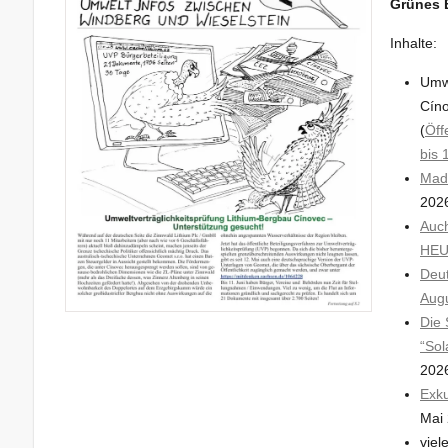
Grünes B
Inhalte:
Umwe
Cíno
(
Öff
bis 
Mad
202
Auch
HEU
Deu
Augu
Die 
“Sol
202
Exk
Mai
viel