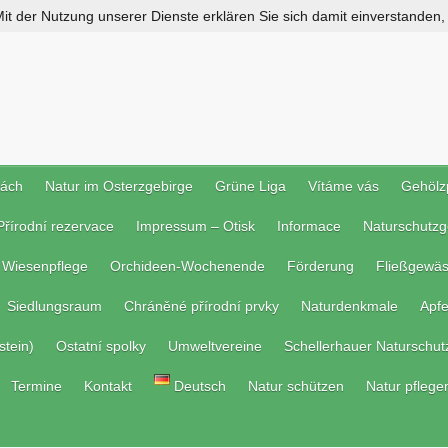
 Mit der Nutzung unserer Dienste erklären Sie sich damit einverstanden
rách
Natur im Osterzgebirge
Grüne Liga
Vítáme vás
Gehölz
Přírodní rezervace
Impressum – Otisk
Informace
Naturschutzg
Wiesenpflege
Orchideen-Wochenende
Förderung
Fließgewäs
Siedlungsraum
Chráněné přírodní prvky
Naturdenkmale
Apf
stein)
Ostatní spolky
Umweltvereine
Schellerhauer Naturschut
Termine
Kontakt
Deutsch
Natur schützen
Natur pflege