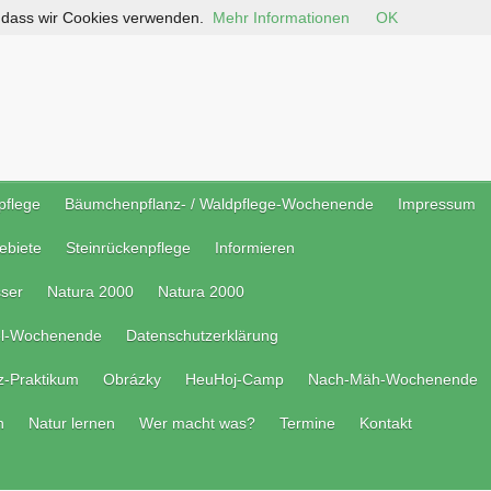
, dass wir Cookies verwenden.
Mehr Informationen
OK
pflege
Bäumchenpflanz- / Waldpflege-Wochenende
Impressum
ebiete
Steinrückenpflege
Informieren
ser
Natura 2000
Natura 2000
el-Wochenende
Datenschutzerklärung
z-Praktikum
Obrázky
HeuHoj-Camp
Nach-Mäh-Wochenende
n
Natur lernen
Wer macht was?
Termine
Kontakt