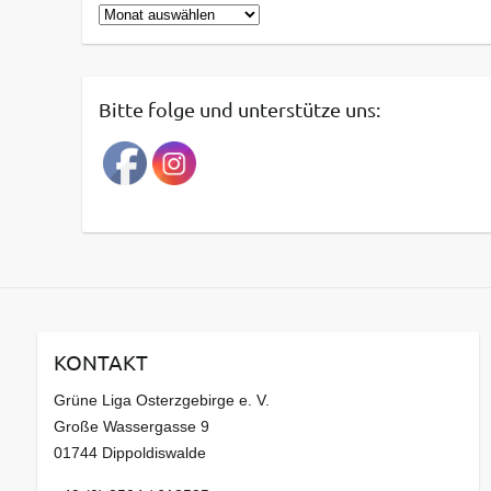
o
B
r
e
i
i
e
t
Bitte folge und unterstütze uns:
n
r
a
g
s
a
r
c
h
i
v
KONTAKT
Grüne Liga Osterzgebirge e. V.
Große Wassergasse 9
01744 Dippoldiswalde