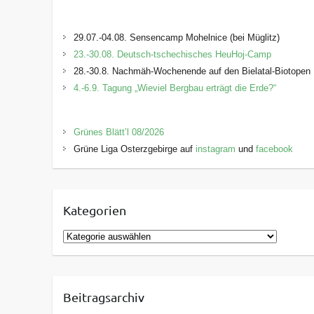
29.07.-04.08. Sensencamp Mohelnice (bei Müglitz)
23.-30.08. Deutsch-tschechisches HeuHoj-Camp
28.-30.8. Nachmäh-Wochenende auf den Bielatal-Biotopen
4.-6.9. Tagung „Wieviel Bergbau erträgt die Erde?“
Grünes Blätt’l 08/2026
Grüne Liga Osterzgebirge auf
instagram
und
facebook
Kategorien
K
a
t
e
Beitragsarchiv
g