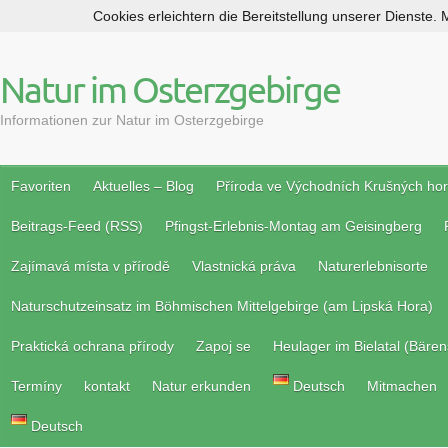
Cookies erleichtern die Bereitstellung unserer Dienste.
S
k
i
Natur im Osterzgebirge
p
t
Informationen zur Natur im Osterzgebirge
o
c
o
Favoriten
Aktuelles – Blog
Příroda ve Východních Krušných ho
n
Beitrags-Feed (RSS)
Pfingst-Erlebnis-Montag am Geisingberg
t
e
Zajímavá místa v přírodě
Vlastnická práva
Naturerlebnisorte
n
t
Naturschutzeinsatz im Böhmischen Mittelgebirge (am Lipská Hora)
Praktická ochrana přírody
Zapoj se
Heulager im Bielatal (Bären
Termíny
kontakt
Natur erkunden
Deutsch
Mitmachen
Deutsch