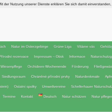
 Mit der Nutzung unserer Dienste erklären Sie sich damit einverstanden
rách
Natur im Osterzgebirge
Grüne Liga
Vítáme vás
Gehölz
Přírodní rezervace
Impressum – Otisk
Informace
Naturschutzg
Wiesenpflege
Orchideen-Wochenende
Förderung
Fließgewäs
Siedlungsraum
Chráněné přírodní prvky
Naturdenkmale
Apf
stein)
Ostatní spolky
Umweltvereine
Schellerhauer Naturschut
Termine
Kontakt
Deutsch
Natur schützen
Natur pflege