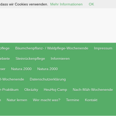
, dass wir Cookies verwenden.
Mehr Informationen
OK
pflege
Bäumchenpflanz- / Waldpflege-Wochenende
Impressum
ebiete
Steinrückenpflege
Informieren
ser
Natura 2000
Natura 2000
el-Wochenende
Datenschutzerklärung
z-Praktikum
Obrázky
HeuHoj-Camp
Nach-Mäh-Wochenende
n
Natur lernen
Wer macht was?
Termine
Kontakt