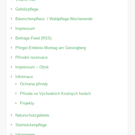
Gehölzpflege
Bäumchenpflanz- / Waldpflege-Wochenende
Impressum
Beitrags-Feed (RSS)
Pfingst-Erlebnis-Montag am Geisingberg
Přírodní rezervace
Impressum – Otisk
Informace
Ochrana přírody
Příroda ve Východních Krušných horách
Projekty
Naturschutzgebiete
Steinrückenpflege
Informieren