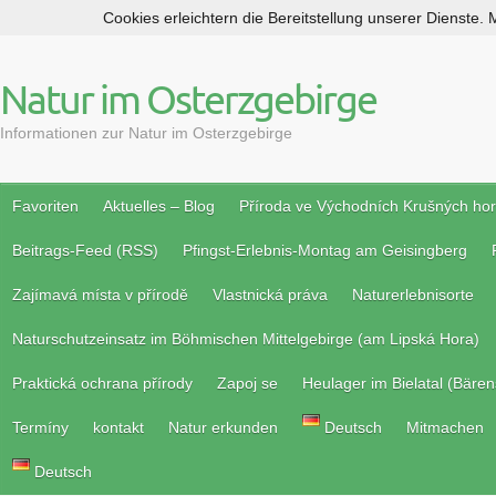
Cookies erleichtern die Bereitstellung unserer Dienste.
S
k
i
Natur im Osterzgebirge
p
t
Informationen zur Natur im Osterzgebirge
o
c
o
Favoriten
Aktuelles – Blog
Příroda ve Východních Krušných ho
n
Beitrags-Feed (RSS)
Pfingst-Erlebnis-Montag am Geisingberg
t
e
Zajímavá místa v přírodě
Vlastnická práva
Naturerlebnisorte
n
t
Naturschutzeinsatz im Böhmischen Mittelgebirge (am Lipská Hora)
Praktická ochrana přírody
Zapoj se
Heulager im Bielatal (Bären
Termíny
kontakt
Natur erkunden
Deutsch
Mitmachen
Deutsch