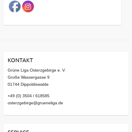
a
g
s
a
r
c
h
i
KONTAKT
v
Grüne Liga Osterzgebirge e. V.
Große Wassergasse 9
01744 Dippoldiswalde
+49 (0) 3504 / 618585
osterzgebirge@grueneliga.de
SERVICE