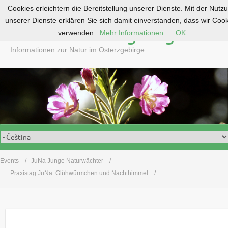
Cookies erleichtern die Bereitstellung unserer Dienste. Mit der Nutz
S
unserer Dienste erklären Sie sich damit einverstanden, dass wir Coo
k
Natur im Osterzgebirge
verwenden.
Mehr Informationen
OK
i
p
Informationen zur Natur im Osterzgebirge
t
o
c
o
n
t
e
n
t
Events
JuNa Junge Naturwächter
Praxistag JuNa: Glühwürmchen und Nachthimmel