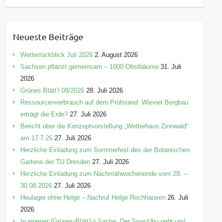
a
t
e
Neueste Beiträge
g
o
Wetterrückblick Juli 2026
2. August 2026
r
Sachsen pflanzt gemeinsam – 1000 Obstbäume
31. Juli
i
2026
e
Grünes Blätt’l 08/2026
28. Juli 2026
n
Ressourcenverbrauch auf dem Prüfstand: Wieviel Bergbau
erträgt die Erde?
27. Juli 2026
Bericht über die Konzeptvorstellung „Wetterhaus Zinnwald“
am 17.7.26
27. Juli 2026
Herzliche Einladung zum Sommerfest des der Botanischen
Gartens der TU Dresden
27. Juli 2026
Herzliche Einladung zum Nachmähwochenende vom 28. –
30.08.2026
27. Juli 2026
Heulager ohne Helge – Nachruf Helge Rochhausen
26. Juli
2026
In eigener (Grünes-Blätt’l-) Sache: Der Spar-Uhu geht um!