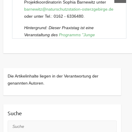
Projektkoordinatorin Sophia Barnewitz unter
barnewitz@naturschutzstation-osterzgebirge.de
oder unter Tel.: 0162 - 6336480.
Hintergrund: Dieser Praxistag ist eine
Veranstaltung des
Programms "Junge
Naturwächter" (JuNa)
. Es richtet sich
außerschulisch an besonders an Natur und
Landschaft interessierte Kinder und Jugendliche
von 7 bis 17 Jahren. Praxistage wie dieser
werden von den Teilnehmenden regelmäßig in
Die Artikelinhalte liegen in der Verantwortung der
festen Gruppen besucht. Sobald Plätze in
genannten Autoren.
diesen Gruppen frei werden, sind weitere
Interessenten willkommen. Die Veranstaltungen
werden in verschiedenen
Umweltbildungseinrichtungen des Landkreises
Suche
monatlich an Samstagen angeboten.
Suche