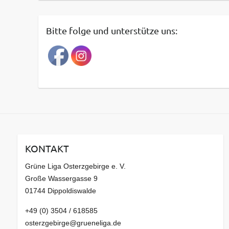
i
t
Bitte folge und unterstütze uns:
r
a
g
s
a
r
c
h
i
v
KONTAKT
Grüne Liga Osterzgebirge e. V.
Große Wassergasse 9
01744 Dippoldiswalde
+49 (0) 3504 / 618585
osterzgebirge@grueneliga.de