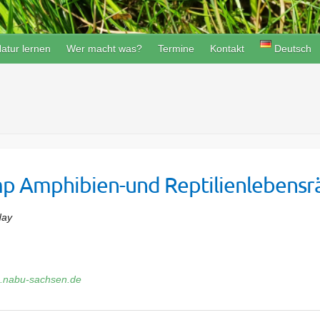
atur lernen
Wer macht was?
Termine
Kontakt
Deutsch
p Amphibien-und Reptilienlebens
day
rg.nabu-sachsen.de