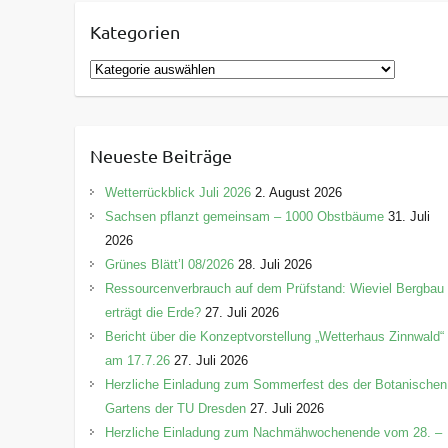
Kategorien
K
a
t
e
Neueste Beiträge
g
o
Wetterrückblick Juli 2026
2. August 2026
r
Sachsen pflanzt gemeinsam – 1000 Obstbäume
31. Juli
i
2026
e
Grünes Blätt’l 08/2026
28. Juli 2026
n
Ressourcenverbrauch auf dem Prüfstand: Wieviel Bergbau
erträgt die Erde?
27. Juli 2026
Bericht über die Konzeptvorstellung „Wetterhaus Zinnwald“
am 17.7.26
27. Juli 2026
Herzliche Einladung zum Sommerfest des der Botanischen
Gartens der TU Dresden
27. Juli 2026
Herzliche Einladung zum Nachmähwochenende vom 28. –