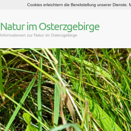
Cookies erleichtern die Bereitstellung unserer Dienste.
S
k
i
Natur im Osterzgebirge
p
t
Informationen zur Natur im Osterzgebirge
o
c
o
n
t
e
n
t