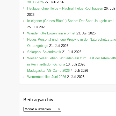
30.08.2026
27. Juli 2026
Heulager ohne Helge – Nachruf Helge Rochhausen
26. Juli
2026
In eigener (Grünes-Blätt’l-) Sache: Der Spar-Uhu geht um!
25. Juli 2026
Wanderhütte Löwenhain eröffnet
23. Juli 2026
Neues Personal und neue Projekte in der Naturschutzstati
Osterzgebirge
21. Juli 2026
Solarpark-Salamitaktik
21. Juli 2026
Wiesen voller Leben: Wir laden ein zum Fest der Artenvielfa
in Reinhardtsdorf-Schöna
13. Juli 2026
Madagaskar-AG-Camp 2026
4. Juli 2026
Wetterrückblick Juni 2026
2. Juli 2026
Beitragsarchiv
B
e