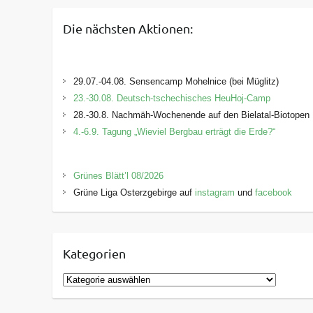
Die nächsten Aktionen:
29.07.-04.08. Sensencamp Mohelnice (bei Müglitz)
23.-30.08. Deutsch-tschechisches HeuHoj-Camp
28.-30.8. Nachmäh-Wochenende auf den Bielatal-Biotopen
4.-6.9. Tagung „Wieviel Bergbau erträgt die Erde?“
Grünes Blätt’l 08/2026
Grüne Liga Osterzgebirge auf
instagram
und
facebook
Kategorien
K
a
t