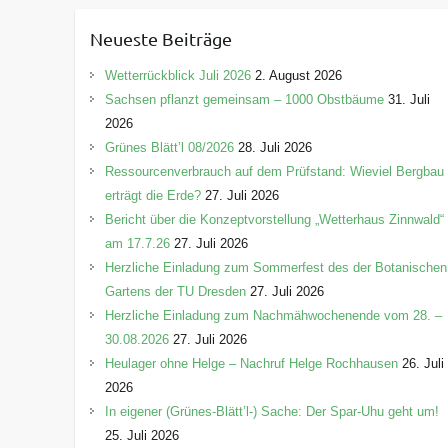
e
Neueste Beiträge
g
o
Wetterrückblick Juli 2026
2. August 2026
r
Sachsen pflanzt gemeinsam – 1000 Obstbäume
31. Juli
i
2026
e
Grünes Blätt’l 08/2026
28. Juli 2026
n
Ressourcenverbrauch auf dem Prüfstand: Wieviel Bergbau
erträgt die Erde?
27. Juli 2026
Bericht über die Konzeptvorstellung „Wetterhaus Zinnwald“
am 17.7.26
27. Juli 2026
Herzliche Einladung zum Sommerfest des der Botanischen
Gartens der TU Dresden
27. Juli 2026
Herzliche Einladung zum Nachmähwochenende vom 28. –
30.08.2026
27. Juli 2026
Heulager ohne Helge – Nachruf Helge Rochhausen
26. Juli
2026
In eigener (Grünes-Blätt’l-) Sache: Der Spar-Uhu geht um!
25. Juli 2026