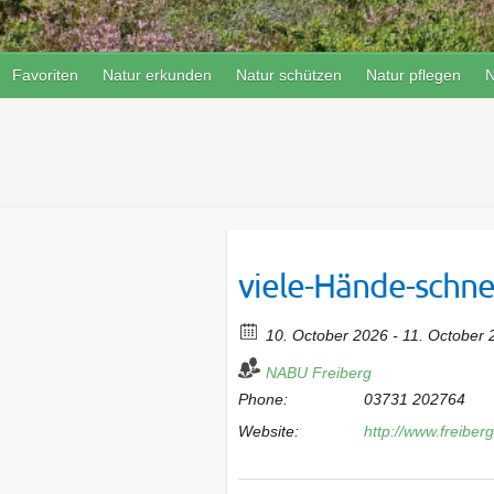
Favoriten
Natur erkunden
Natur schützen
Natur pflegen
N
viele-Hände-schn
10. October 2026 - 11. October 
NABU Freiberg
Phone:
03731 202764
Website:
http://www.freibe