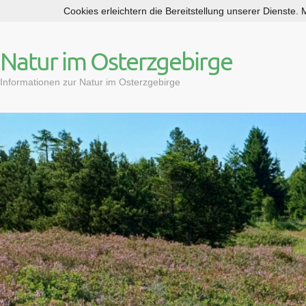
Cookies erleichtern die Bereitstellung unserer Dienste.
S
k
i
Natur im Osterzgebirge
p
t
Informationen zur Natur im Osterzgebirge
o
c
o
n
t
e
n
t