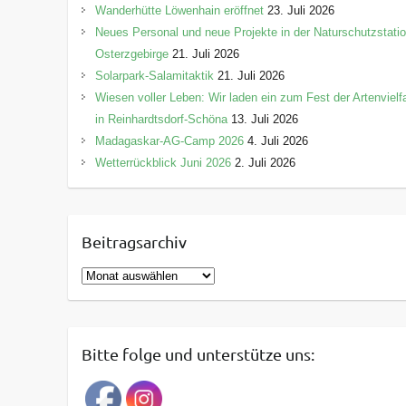
Wanderhütte Löwenhain eröffnet
23. Juli 2026
Neues Personal und neue Projekte in der Naturschutzstati
Osterzgebirge
21. Juli 2026
Solarpark-Salamitaktik
21. Juli 2026
Wiesen voller Leben: Wir laden ein zum Fest der Artenvielfa
in Reinhardtsdorf-Schöna
13. Juli 2026
Madagaskar-AG-Camp 2026
4. Juli 2026
Wetterrückblick Juni 2026
2. Juli 2026
Beitragsarchiv
B
e
i
t
Bitte folge und unterstütze uns:
r
a
g