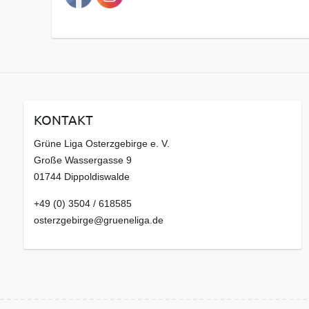
s
a
r
c
h
i
v
KONTAKT
Grüne Liga Osterzgebirge e. V.
Große Wassergasse 9
01744 Dippoldiswalde
+49 (0) 3504 / 618585
osterzgebirge@grueneliga.de