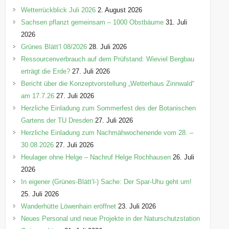
o
Wetterrückblick Juli 2026
2. August 2026
r
Sachsen pflanzt gemeinsam – 1000 Obstbäume
31. Juli
i
2026
e
Grünes Blätt’l 08/2026
28. Juli 2026
n
Ressourcenverbrauch auf dem Prüfstand: Wieviel Bergbau
erträgt die Erde?
27. Juli 2026
Bericht über die Konzeptvorstellung „Wetterhaus Zinnwald“
am 17.7.26
27. Juli 2026
Herzliche Einladung zum Sommerfest des der Botanischen
Gartens der TU Dresden
27. Juli 2026
Herzliche Einladung zum Nachmähwochenende vom 28. –
30.08.2026
27. Juli 2026
Heulager ohne Helge – Nachruf Helge Rochhausen
26. Juli
2026
In eigener (Grünes-Blätt’l-) Sache: Der Spar-Uhu geht um!
25. Juli 2026
Wanderhütte Löwenhain eröffnet
23. Juli 2026
Neues Personal und neue Projekte in der Naturschutzstation