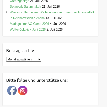
Osterzgebirge
21. Juli 2026
Solarpark-Salamitaktik
21. Juli 2026
Wiesen voller Leben: Wir laden ein zum Fest der Artenvielfalt
in Reinhardtsdorf-Schöna
13. Juli 2026
Madagaskar-AG-Camp 2026
4. Juli 2026
Wetterrückblick Juni 2026
2. Juli 2026
Beitragsarchiv
B
e
i
t
Bitte folge und unterstütze uns:
r
a
g
s
a