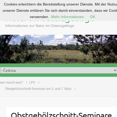
Cookies erleichtern die Bereitstellung unserer Dienste. Mit der Nutz
S
unserer Dienste erklären Sie sich damit einverstanden, dass wir Coo
k
Natur im Osterzgebirge
verwenden.
Mehr Informationen
OK
i
p
Informationen zur Natur im Osterzgebirge
t
o
c
o
n
t
e
n
t
wer macht was?
LPV
Obstgehölzschnitt-Seminare am 3. und 7. März
Obstgehölzschnitt-Seminare