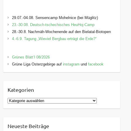
29.07.-04.08. Sensencamp Mohelnice (bei Müglitz)
23.-30.08. Deutsch-tschechisches HeuHoj-Camp
28.-30.8. Nachmäh-Wochenende auf den Bielatal-Biotopen
4.-6.9. Tagung „Wieviel Bergbau erträgt die Erde?“
Grünes Blätt’l 08/2026
Grüne Liga Osterzgebirge auf
instagram
und
facebook
Kategorien
K
a
t
e
Neueste Beiträge
g