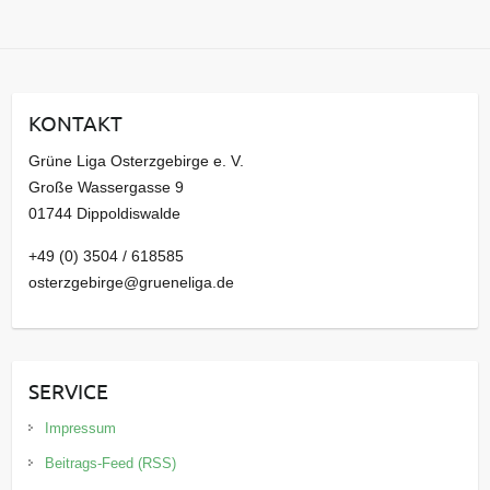
r
c
h
i
KONTAKT
v
Grüne Liga Osterzgebirge e. V.
Große Wassergasse 9
01744 Dippoldiswalde
+49 (0) 3504 / 618585
osterzgebirge@grueneliga.de
SERVICE
Impressum
Beitrags-Feed (RSS)