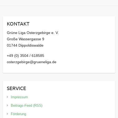
c
h
i
KONTAKT
v
Grüne Liga Osterzgebirge e. V.
Große Wassergasse 9
01744 Dippoldiswalde
+49 (0) 3504 / 618585
osterzgebirge@grueneliga.de
SERVICE
Impressum
Beitrags-Feed (RSS)
Förderung