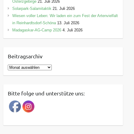
Osterzgebirge
21. Juli 2026
Solarpark-Salamitaktik
21. Juli 2026
Wiesen voller Leben: Wir laden ein zum Fest der Artenvielfalt
in Reinhardtsdorf-Schöna
13. Juli 2026
Madagaskar-AG-Camp 2026
4. Juli 2026
Beitragsarchiv
B
e
i
t
Bitte folge und unterstütze uns:
r
a
g
s
a
r