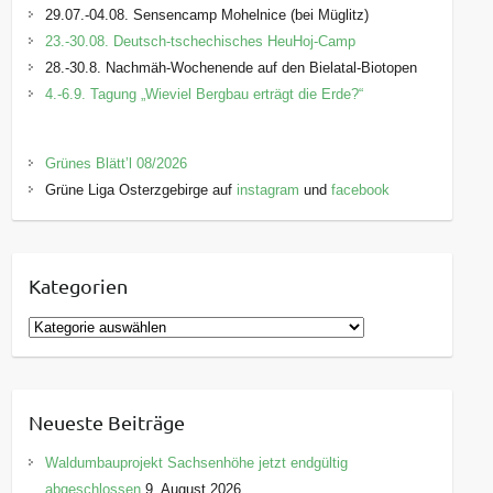
29.07.-04.08. Sensencamp Mohelnice (bei Müglitz)
23.-30.08. Deutsch-tschechisches HeuHoj-Camp
28.-30.8. Nachmäh-Wochenende auf den Bielatal-Biotopen
4.-6.9. Tagung „Wieviel Bergbau erträgt die Erde?“
Grünes Blätt’l 08/2026
Grüne Liga Osterzgebirge auf
instagram
und
facebook
Kategorien
K
a
t
e
Neueste Beiträge
g
o
Waldumbauprojekt Sachsenhöhe jetzt endgültig
r
abgeschlossen
9. August 2026