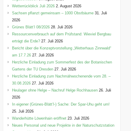
i
Wetterrückblick Juli 2026
2. August 2026
e
Sachsen pflanzt gemeinsam – 1000 Obstbäume
31. Juli
n
2026
Grünes Blätt’l 08/2026
28. Juli 2026
Ressourcenverbrauch auf dem Prüfstand: Wieviel Bergbau
erträgt die Erde?
27. Juli 2026
Bericht über die Konzeptvorstellung „Wetterhaus Zinnwald“
am 17.7.26
27. Juli 2026
Herzliche Einladung zum Sommerfest des der Botanischen
Gartens der TU Dresden
27. Juli 2026
Herzliche Einladung zum Nachmähwochenende vom 28. –
30.08.2026
27. Juli 2026
Heulager ohne Helge – Nachruf Helge Rochhausen
26. Juli
2026
In eigener (Grünes-Blätt’l-) Sache: Der Spar-Uhu geht um!
25. Juli 2026
Wanderhütte Löwenhain eröffnet
23. Juli 2026
Neues Personal und neue Projekte in der Naturschutzstation