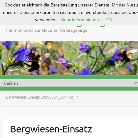
Cookies erleichtern die Bereitstellung unserer Dienste. Mit der Nutz
S
unserer Dienste erklären Sie sich damit einverstanden, dass wir Coo
k
Natur im Osterzgebirge
verwenden.
Mehr Informationen
OK
i
p
Informationen zur Natur im Osterzgebirge
t
o
c
o
n
t
e
n
t
Bergwiesen-Einsatz 20250624_104402
Bergwiesen-Einsatz